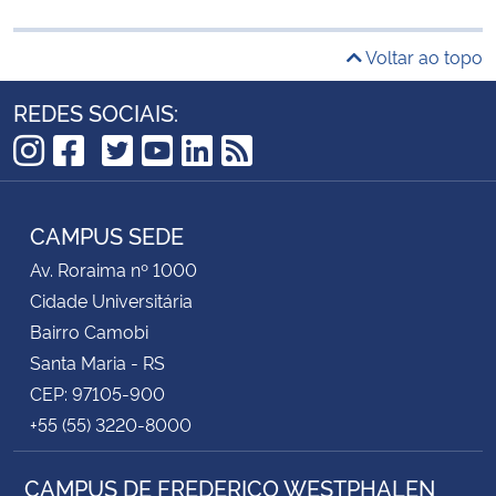
Voltar ao topo
REDES SOCIAIS:
TikTok
Instagram
Facebook
Twitter
YouTube
LinkedIn
RSS
CAMPUS SEDE
Av. Roraima nº 1000
Cidade Universitária
Bairro Camobi
Santa Maria - RS
CEP: 97105-900
+55 (55) 3220-8000
CAMPUS DE FREDERICO WESTPHALEN