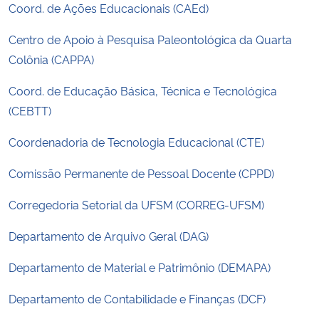
Coord. de Ações Educacionais (CAEd)
Ministério da Cidadania
Centro de Apoio à Pesquisa Paleontológica da Quarta
Ministério da Saúde
Colônia (CAPPA)
Ministério de Minas e Energia
Coord. de Educação Básica, Técnica e Tecnológica
(CEBTT)
Ministério da Ciência, Tecnologia, Inovações e Comunicações
Coordenadoria de Tecnologia Educacional (CTE)
Ministério do Meio Ambiente
Comissão Permanente de Pessoal Docente (CPPD)
Ministério do Turismo
Corregedoria Setorial da UFSM (CORREG-UFSM)
Departamento de Arquivo Geral (DAG)
Ministério do Desenvolvimento Regional
Departamento de Material e Patrimônio (DEMAPA)
Controladoria-Geral da União
Departamento de Contabilidade e Finanças (DCF)
Ministério da Mulher, da Família e dos Direitos Humanos