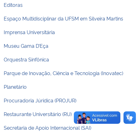
Editoras
Secretaria-Geral
Espaço Multidisciplinar da UFSM em Silveira Martins
Secretaria de Governo
Imprensa Universitária
Museu Gama D’Eça
Gabinete de Segurança Institucional
Orquestra Sinfônica
Advocacia-Geral da União
Parque de Inovação, Ciência e Tecnologia (Inovatec)
Banco Central do Brasil
Planetário
Planalto
Procuradoria Júridica (PROJUR)
Restaurante Universitário (RU)
Secretaria de Apoio Internacional (SAI)