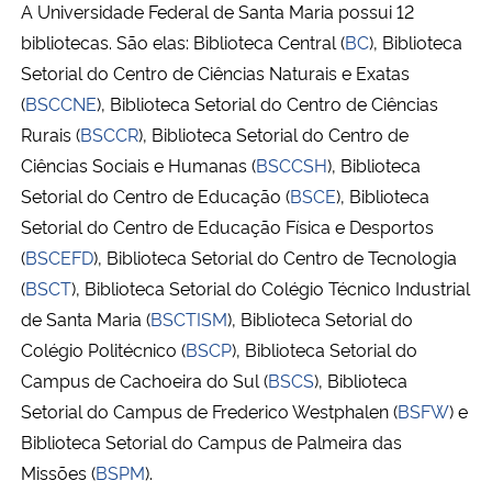
A Universidade Federal de Santa Maria possui 12
Sou UFSM
Ministério da Cidadania
bibliotecas. São elas: Biblioteca Central (
BC
), Biblioteca
Setorial do Centro de Ciências Naturais e Exatas
Ministério da Saúde
(
BSCCNE
), Biblioteca Setorial do Centro de Ciências
Rurais (
BSCCR
), Biblioteca Setorial do Centro de
Ministério de Minas e Energia
Ciências Sociais e Humanas (
BSCCSH
), Biblioteca
Setorial do Centro de Educação (
BSCE
), Biblioteca
Ministério da Ciência, Tecnologia, Inovações e Comunicações
Setorial do Centro de Educação Física e Desportos
Ministério do Meio Ambiente
(
BSCEFD
), Biblioteca Setorial do Centro de Tecnologia
(
BSCT
), Biblioteca Setorial do Colégio Técnico Industrial
Ministério do Turismo
de Santa Maria (
BSCTISM
), Biblioteca Setorial do
Colégio Politécnico (
BSCP
), Biblioteca Setorial do
Ministério do Desenvolvimento Regional
Campus de Cachoeira do Sul (
BSCS
), Biblioteca
Setorial do Campus de Frederico Westphalen (
BSFW
) e
Controladoria-Geral da União
Biblioteca Setorial do Campus de Palmeira das
Missões (
BSPM
).
Ministério da Mulher, da Família e dos Direitos Humanos