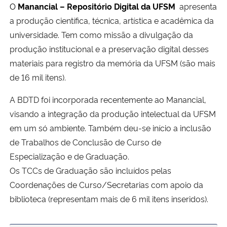
O
Manancial – Repositório Digital da UFSM
apresenta
Ministério da Cidadania
a produção científica, técnica, artística e acadêmica da
universidade. Tem como missão a divulgação da
Ministério da Saúde
produção institucional e a preservação digital desses
materiais para registro da memória da UFSM (são mais
Ministério de Minas e Energia
de 16 mil itens).
Ministério da Ciência, Tecnologia, Inovações e Comunicações
A BDTD foi incorporada recentemente ao Manancial,
visando a integração da produção intelectual da UFSM
Ministério do Meio Ambiente
em um só ambiente. Também deu-se início a inclusão
de Trabalhos de Conclusão de Curso de
Ministério do Turismo
Especialização e de Graduação.
Os TCCs de Graduação são incluídos pelas
Ministério do Desenvolvimento Regional
Coordenações de Curso/Secretarias com apoio da
Controladoria-Geral da União
biblioteca (representam mais de 6 mil itens inseridos).
Ministério da Mulher, da Família e dos Direitos Humanos