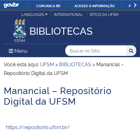
COMUNICA BR
ACESSO À INFORMAÇÃO
PARTI
Casa Civil
LANGUAGES
INTERNATIONAL
SÍTIOS DA UFSM
IR
PARA
BIBLIOTECAS
Ministério da Justiça e Segurança Pública
O
CONTEÚDO
Ministério da Defesa
Buscar no no Sítio
Busca
Busca:
Menu Principal do Sítio
Menu
Busc
Ministério das Relações Exteriores
Você está aqui:
UFSM
>
BIBLIOTECAS
>
Manancial –
Repositório Digital da UFSM
Ministério da Economia
Manancial – Repositório
Início do conteúdo
Ministério da Infraestrutura
Digital da UFSM
Ministério da Agricultura, Pecuária e Abastecimento
https://repositorio.ufsm.br/
Ministério da Educação