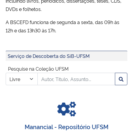
incluindo livros, periódicos, dissertações, teses, CDS,
DVDs e folhetos.
Secretaria-Geral
A BSCEFD funciona de segunda a sexta, das 09h às
Secretaria de Governo
12h e das 13h30 às 17h.
Gabinete de Segurança Institucional
Serviço de Descoberta do SiB-UFSM
Advocacia-Geral da União
Pesquise na Coleção UFSM
Banco Central do Brasil
Planalto
Manancial - Repositório UFSM