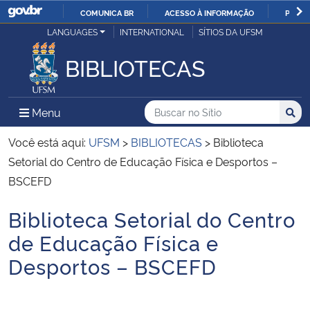
COMUNICA BR
ACESSO À INFORMAÇÃO
PARTI
Casa Civil
LANGUAGES
INTERNATIONAL
SÍTIOS DA UFSM
IR
PARA
BIBLIOTECAS
Ministério da Justiça e Segurança Pública
O
CONTEÚDO
Ministério da Defesa
Buscar no no Sítio
Busca
Busca:
Menu Principal do Sítio
Menu
Busc
Ministério das Relações Exteriores
Você está aqui:
UFSM
>
BIBLIOTECAS
>
Biblioteca
Setorial do Centro de Educação Física e Desportos –
Ministério da Economia
BSCEFD
Biblioteca Setorial do Centro
Ministério da Infraestrutura
Início do conteúdo
de Educação Física e
Ministério da Agricultura, Pecuária e Abastecimento
Desportos – BSCEFD
Ministério da Educação