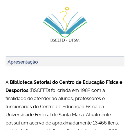
Ministério da Cidadania
Ministério da Saúde
Ministério de Minas e Energia
Ministério da Ciência, Tecnologia, Inovações e Comunicações
Apresentação
Ministério do Meio Ambiente
A
Biblioteca Setorial do Centro de Educação Física e
Ministério do Turismo
Desportos
(BSCEFD) foi criada em 1982 com a
Ministério do Desenvolvimento Regional
finalidade de atender ao alunos, professores e
funcionários do Centro de Educação Física da
Controladoria-Geral da União
Universidade Federal de Santa Maria. Atualmente
possui um acervo de aproximadamente 13.466 itens,
Ministério da Mulher, da Família e dos Direitos Humanos