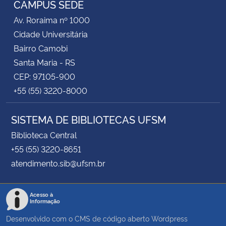
CAMPUS SEDE
Av. Roraima nº 1000
Secretaria-Geral
Cidade Universitária
Bairro Camobi
Secretaria de Governo
Santa Maria - RS
CEP: 97105-900
Gabinete de Segurança Institucional
+55 (55) 3220-8000
Advocacia-Geral da União
SISTEMA DE BIBLIOTECAS UFSM
Banco Central do Brasil
Biblioteca Central
+55 (55) 3220-8651
Planalto
atendimento.sib@ufsm.br
Acesso à
Informação
Desenvolvido com o CMS de código aberto
Wordpress