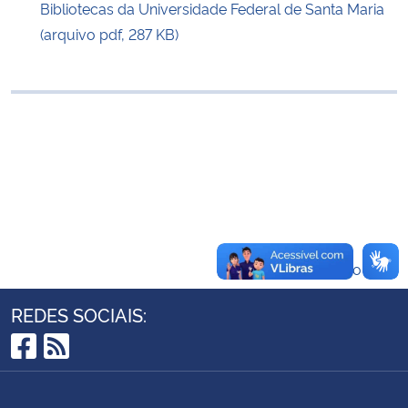
Bibliotecas da Universidade Federal de Santa Maria
Ministério da Cidadania
(arquivo pdf, 287 KB)
Ministério da Saúde
Ministério de Minas e Energia
Ministério da Ciência, Tecnologia, Inovações e Comunicações
Ministério do Meio Ambiente
Ministério do Turismo
Voltar ao topo
Ministério do Desenvolvimento Regional
REDES SOCIAIS:
Controladoria-Geral da União
Facebook
RSS
Ministério da Mulher, da Família e dos Direitos Humanos