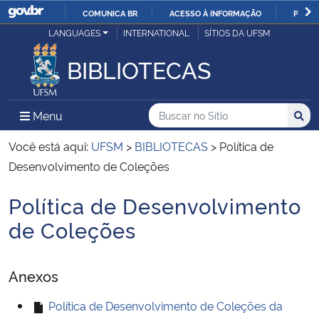
COMUNICA BR
ACESSO À INFORMAÇÃO
PARTI
Casa Civil
LANGUAGES
INTERNATIONAL
SÍTIOS DA UFSM
IR
PARA
BIBLIOTECAS
Ministério da Justiça e Segurança Pública
O
CONTEÚDO
Ministério da Defesa
Buscar no no Sítio
Busca
Busca:
Menu Principal do Sítio
Menu
Busc
Ministério das Relações Exteriores
Você está aqui:
UFSM
>
BIBLIOTECAS
>
Política de
Desenvolvimento de Coleções
Ministério da Economia
Política de Desenvolvimento
Início do conteúdo
Ministério da Infraestrutura
de Coleções
Ministério da Agricultura, Pecuária e Abastecimento
Anexos
Ministério da Educação
Política de Desenvolvimento de Coleções da