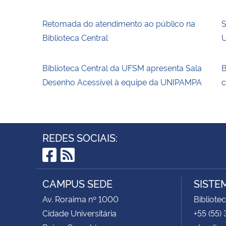
Retomada do atendimento ao público na
S
Biblioteca Central
U
Biblioteca Central da UFSM apresenta Sala
B
Desenho Acessível à equipe da UNIPAMPA
c
REDES SOCIAIS:
Facebook
RSS
CAMPUS SEDE
SISTE
Av. Roraima nº 1000
Bibliote
Cidade Universitária
+55 (55)