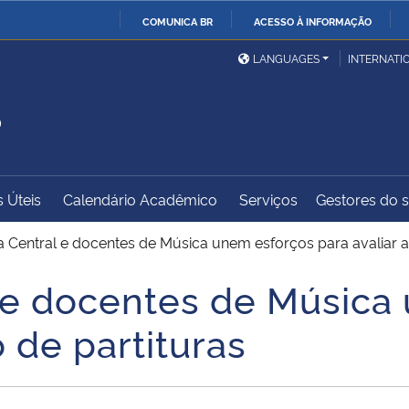
COMUNICA BR
ACESSO À INFORMAÇÃO
Ministério da Defesa
Ministério das Relações
Mini
IR
LANGUAGES
INTERNATI
Exteriores
PARA
S
O
Ministério da Cidadania
Ministério da Saúde
Mini
CONTEÚDO
s Úteis
Calendário Acadêmico
Serviços
Gestores do sí
Ministério do
Controladoria-Geral da
Mini
Desenvolvimento Regional
União
Famí
a Central e docentes de Música unem esforços para avaliar a
Hum
l e docentes de Música
Advocacia-Geral da União
Banco Central do Brasil
Plan
o de partituras