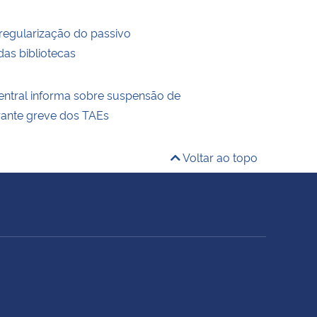
 regularização do passivo
das bibliotecas
Central informa sobre suspensão de
rante greve dos TAEs
Voltar ao topo