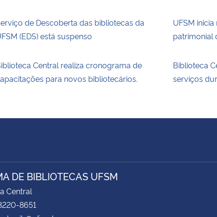
erviço de Descoberta das bibliotecas da
UFSM inicia
FSM (EDS) está suspenso
patrimonial 
iblioteca Central realiza cronograma de
Biblioteca 
apacitações para novos bibliotecários.
serviços du
MA DE BIBLIOTECAS UFSM
ca Central
 3220-8651