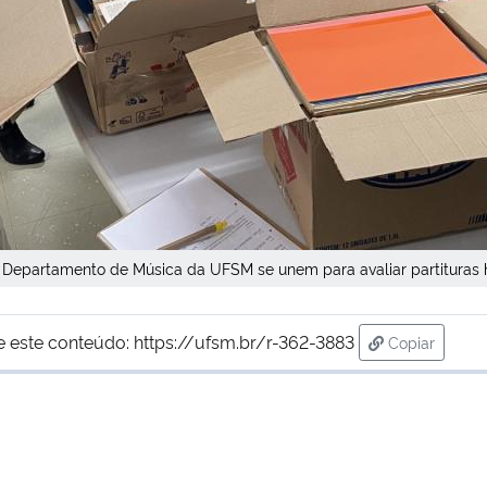
o Departamento de Música da UFSM se unem para avaliar partituras
e este conteúdo:
https://ufsm.br/r-362-3883
Copiar
para área d