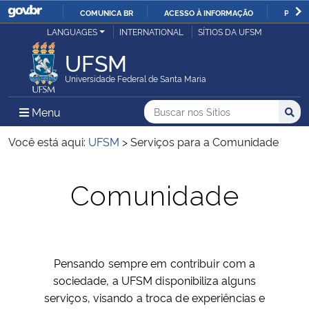
COMUNICA BR
ACESSO À INFORMAÇÃO
PARTI
Casa Civil
LANGUAGES
INTERNATIONAL
SÍTIOS DA UFSM
IR
PARA
UFSM
Ministério da Justiça e Segurança Pública
O
Universidade Federal de Santa Maria
CONTEÚDO
Ministério da Defesa
Buscar no nos Sítios
Busca
Busca:
Menu Principal do Sítio
Menu
Busc
Ministério das Relações Exteriores
Você está aqui:
UFSM
>
Serviços para a Comunidade
Ministério da Economia
Início do conteúdo
Comunidade
Ministério da Infraestrutura
Ministério da Agricultura, Pecuária e Abastecimento
Pensando sempre em contribuir com a
sociedade, a UFSM disponibiliza alguns
Ministério da Educação
serviços, visando a troca de experiências e