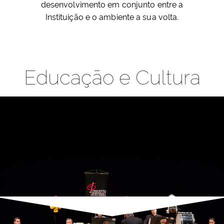
desenvolvimento em conjunto entre a
Ministério da Cidadania
Instituição e o ambiente a sua volta.
Ministério da Saúde
Ministério de Minas e Energia
Educação e Cultura
Ministério da Ciência, Tecnologia, Inovações e Comunicações
Ministério do Meio Ambiente
Ministério do Turismo
Ministério do Desenvolvimento Regional
Controladoria-Geral da União
Ministério da Mulher, da Família e dos Direitos Humanos