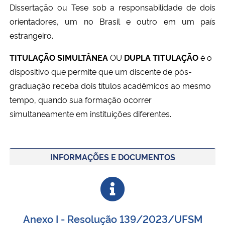
Dissertação ou Tese sob a responsabilidade de dois
Ministério da Cidadania
orientadores, um no Brasil e outro em um país
estrangeiro.
Ministério da Saúde
TITULAÇÃO SIMULTÂNEA
OU
DUPLA TITULAÇÃO
é o
Ministério de Minas e Energia
dispositivo que permite que um discente de pós-
graduação receba dois títulos acadêmicos ao mesmo
Ministério da Ciência, Tecnologia, Inovações e Comunicações
tempo, quando sua formação ocorrer
simultaneamente em instituições diferentes.
Ministério do Meio Ambiente
Ministério do Turismo
INFORMAÇÕES E DOCUMENTOS
Ministério do Desenvolvimento Regional
Controladoria-Geral da União
Anexo I - Resolução 139/2023/UFSM
Ministério da Mulher, da Família e dos Direitos Humanos