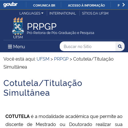
COMUNICA BR
ACESSO À INFORMAÇÃO
PARTI
Casa Civil
LANGUAGES
INTERNATIONAL
SÍTIOS DA UFSM
IR
PARA
PRPGP
Ministério da Justiça e Segurança Pública
O
Pró-Reitoria de Pós-Graduação e Pesquisa
CONTEÚDO
Ministério da Defesa
Buscar no no Sítio
Busca
Busca:
Menu Principal do Sítio
Menu
Busc
Ministério das Relações Exteriores
Você está aqui:
UFSM
>
PRPGP
>
Cotutela/Titulação
Simultânea
Ministério da Economia
Cotutela/Titulação
Início do conteúdo
Ministério da Infraestrutura
Simultânea
Ministério da Agricultura, Pecuária e Abastecimento
COTUTELA
é a m
odalidade acadêmica que permite ao
Ministério da Educação
discente de Mestrado ou Doutorado realizar sua