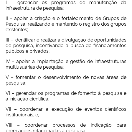
I – gerenciar os programas de manutenção da
Ministério da Cidadania
infraestrutura de pesquisa;
II – apoiar a criação e o fortalecimento de Grupos de
Ministério da Saúde
Pesquisa, realizando e mantendo o registro dos grupos
existentes;
Ministério de Minas e Energia
III – identificar e realizar a divulgação de oportunidades
de pesquisa, incentivando a busca de financiamentos
públicos e privados;
Ministério da Ciência, Tecnologia, Inovações e Comunicações
IV – apoiar a implantação e gestão de infraestruturas
multiusuárias de pesquisa;
Ministério do Meio Ambiente
V – fomentar o desenvolvimento de novas áreas de
pesquisa;
Ministério do Turismo
VI – gerenciar os programas de fomento à pesquisa e
a iniciação científica;
Ministério do Desenvolvimento Regional
VII – coordenar a execução de eventos científicos
institucionais; e,
Controladoria-Geral da União
VIII – coordenar processos de indicação para
premiações relacionadas à pesquisa.
Ministério da Mulher, da Família e dos Direitos Humanos