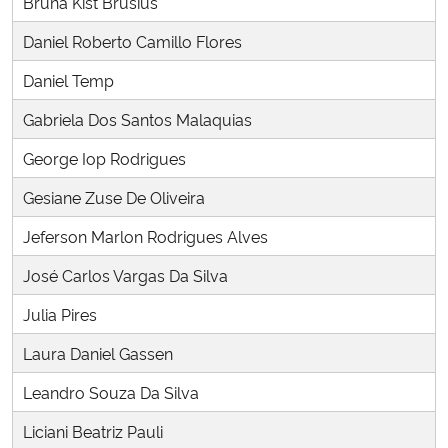
Bruna Kist Brusius
Ministério da Cidadania
Daniel Roberto Camillo Flores
Ministério da Saúde
Daniel Temp
Gabriela Dos Santos Malaquias
Ministério de Minas e Energia
George Iop Rodrigues
Ministério da Ciência, Tecnologia, Inovações e Comunicações
Gesiane Zuse De Oliveira
Ministério do Meio Ambiente
Jeferson Marlon Rodrigues Alves
José Carlos Vargas Da Silva
Ministério do Turismo
Julia Pires
Ministério do Desenvolvimento Regional
Laura Daniel Gassen
Controladoria-Geral da União
Leandro Souza Da Silva
Liciani Beatriz Pauli
Ministério da Mulher, da Família e dos Direitos Humanos