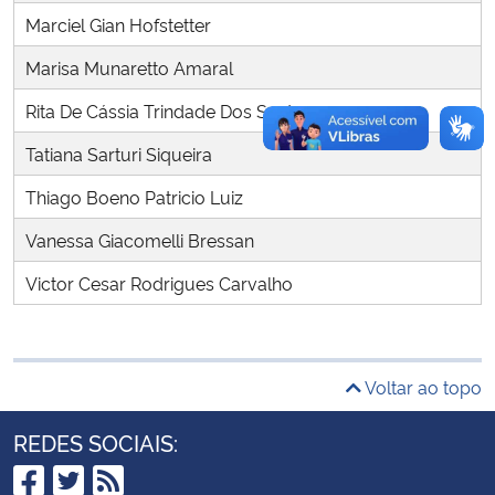
Marciel Gian Hofstetter
Secretaria-Geral
Marisa Munaretto Amaral
Rita De Cássia Trindade Dos Santos
Secretaria de Governo
Tatiana Sarturi Siqueira
Gabinete de Segurança Institucional
Thiago Boeno Patricio Luiz
Advocacia-Geral da União
Vanessa Giacomelli Bressan
Victor Cesar Rodrigues Carvalho
Banco Central do Brasil
Planalto
Voltar ao topo
REDES SOCIAIS: