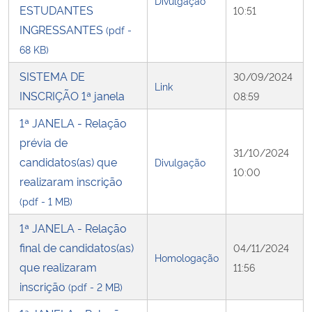
Divulgação
ESTUDANTES
10:51
INGRESSANTES
(pdf -
68 KB)
SISTEMA DE
30/09/2024
Link
INSCRIÇÃO 1ª janela
08:59
1ª JANELA - Relação
prévia de
31/10/2024
candidatos(as) que
Divulgação
10:00
realizaram inscrição
(pdf - 1 MB)
1ª JANELA - Relação
final de candidatos(as)
04/11/2024
Homologação
que realizaram
11:56
inscrição
(pdf - 2 MB)