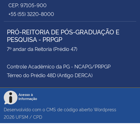
(CAMPUS FW)
CEP: 97105-900
+55 (55) 3220-8000
DOUTORADO EM
Vagas e
–
ARTES VISUAIS
cronograma
PRÓ-REITORIA DE PÓS-GRADUAÇÃO E
DOUTORADO EM
PESQUISA - PRPGP
Vagas e
BIODIVERSIDADE
–
7º andar da Reitoria (Prédio 47)
cronograma
ANIMAL
Controle Acadêmico da PG - NCAPG/PRPGP
DOUTORADO EM
Vagas e
Vagas e
Térreo do Prédio 48D (Antigo DERCA)
CIÊNCIA DO SOLO
cronograma
cronograma
DOUTORADO EM
Acesso à
CIÊNCIA E
Vagas e
Informação
–
TECNOLOGIA DOS
cronograma
Desenvolvido com o CMS de código aberto
Wordpress
ALIMENTOS
2026
UFSM
/
CPD
DOUTORADO EM
CIÊNCIAS