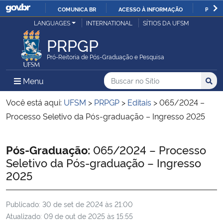
COMUNICA BR
ACESSO À INFORMAÇÃO
PARTI
Casa Civil
LANGUAGES
INTERNATIONAL
SÍTIOS DA UFSM
IR
PARA
PRPGP
Ministério da Justiça e Segurança Pública
O
Pró-Reitoria de Pós-Graduação e Pesquisa
CONTEÚDO
Ministério da Defesa
Buscar no no Sítio
Busca
Busca:
Menu Principal do Sítio
Menu
Busc
Ministério das Relações Exteriores
Você está aqui:
UFSM
>
PRPGP
>
Editais
>
065/2024 –
Processo Seletivo da Pós-graduação – Ingresso 2025
Ministério da Economia
Início do conteúdo
Pós-Graduação:
065/2024 – Processo
Ministério da Infraestrutura
Seletivo da Pós-graduação – Ingresso
2025
Ministério da Agricultura, Pecuária e Abastecimento
Publicado:
30 de set de 2024 às 21:00
Ministério da Educação
Atualizado:
09 de out de 2025 às 15:55