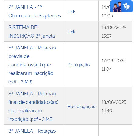
2ª JANELA - 1ª
14/04/2025
Link
Chamada de Suplentes
10:05
SISTEMA DE
19/05/2025
Link
INSCRIÇÃO 3ª janela
15:37
3ª JANELA - Relação
prévia de
17/06/2025
candidatos(as) que
Divulgação
11:04
realizaram inscrição
(pdf - 3 MB)
3ª JANELA - Relação
final de candidatos(as)
18/06/2025
Homologação
que realizaram
14:40
inscrição
(pdf - 3 MB)
3ª JANELA - Relação