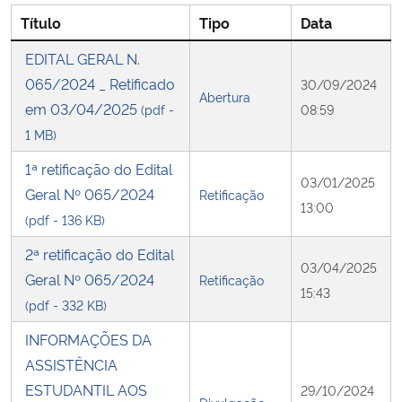
Título
Tipo
Data
Secretaria-Geral
EDITAL GERAL N.
065/2024 _ Retificado
30/09/2024
Secretaria de Governo
Abertura
em 03/04/2025
(pdf -
08:59
1 MB)
Gabinete de Segurança Institucional
1ª retificação do Edital
03/01/2025
Advocacia-Geral da União
Geral Nº 065/2024
Retificação
13:00
(pdf - 136 KB)
Banco Central do Brasil
2ª retificação do Edital
03/04/2025
Geral Nº 065/2024
Planalto
Retificação
15:43
(pdf - 332 KB)
INFORMAÇÕES DA
ASSISTÊNCIA
ESTUDANTIL AOS
29/10/2024