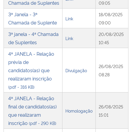
Chamada de Suplentes
09:05
3ª Janela - 3ª
18/08/2025
Link
Chamada de Suplente
09:00
3ª janela - 4ª Chamada
20/08/2025
Link
de Suplentes
10:45
4ª JANELA - Relação
prévia de
26/08/2025
candidatos(as) que
Divulgação
08:28
realizaram inscrição
(pdf - 316 KB)
4ª JANELA - Relação
final de candidatos(as)
26/08/2025
Homologação
que realizaram
15:01
inscrição
(pdf - 290 KB)