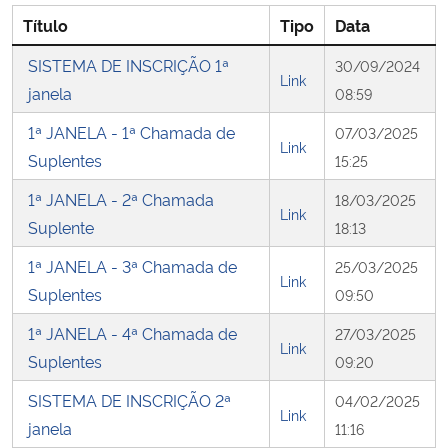
Título
Tipo
Data
Secretaria-Geral
SISTEMA DE INSCRIÇÃO 1ª
30/09/2024
Link
janela
08:59
Secretaria de Governo
1ª JANELA - 1ª Chamada de
07/03/2025
Link
Gabinete de Segurança Institucional
Suplentes
15:25
1ª JANELA - 2ª Chamada
18/03/2025
Advocacia-Geral da União
Link
Suplente
18:13
Banco Central do Brasil
1ª JANELA - 3ª Chamada de
25/03/2025
Link
Suplentes
09:50
Planalto
1ª JANELA - 4ª Chamada de
27/03/2025
Link
Suplentes
09:20
SISTEMA DE INSCRIÇÃO 2ª
04/02/2025
Link
janela
11:16