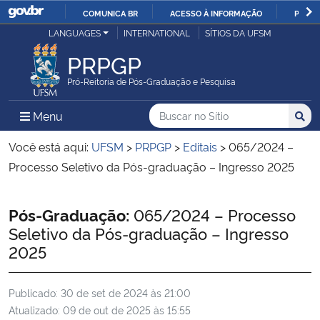
COMUNICA BR
ACESSO À INFORMAÇÃO
PARTI
Casa Civil
LANGUAGES
INTERNATIONAL
SÍTIOS DA UFSM
IR
PARA
PRPGP
Ministério da Justiça e Segurança Pública
O
Pró-Reitoria de Pós-Graduação e Pesquisa
CONTEÚDO
Ministério da Defesa
Buscar no no Sítio
Busca
Busca:
Menu Principal do Sítio
Menu
Busc
Ministério das Relações Exteriores
Você está aqui:
UFSM
>
PRPGP
>
Editais
>
065/2024 –
Processo Seletivo da Pós-graduação – Ingresso 2025
Ministério da Economia
Início do conteúdo
Pós-Graduação:
065/2024 – Processo
Ministério da Infraestrutura
Seletivo da Pós-graduação – Ingresso
2025
Ministério da Agricultura, Pecuária e Abastecimento
Publicado:
30 de set de 2024 às 21:00
Ministério da Educação
Atualizado:
09 de out de 2025 às 15:55