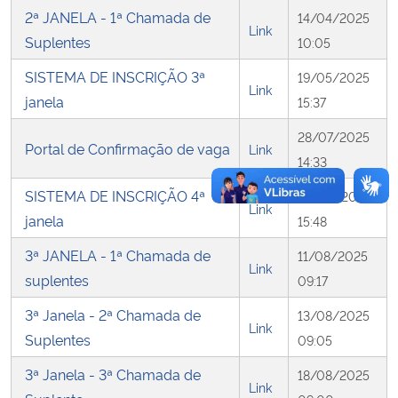
2ª JANELA - 1ª Chamada de
14/04/2025
Link
Suplentes
10:05
SISTEMA DE INSCRIÇÃO 3ª
19/05/2025
Link
janela
15:37
28/07/2025
Portal de Confirmação de vaga
Link
14:33
SISTEMA DE INSCRIÇÃO 4ª
07/08/2025
Link
janela
15:48
3ª JANELA - 1ª Chamada de
11/08/2025
Link
suplentes
09:17
3ª Janela - 2ª Chamada de
13/08/2025
Link
Suplentes
09:05
3ª Janela - 3ª Chamada de
18/08/2025
Link