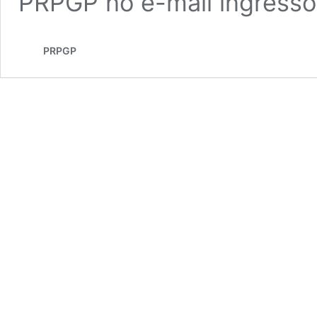
PRPGP no e-mail
ingress
PRPGP