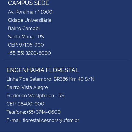
CAMPUS SEDE
Av. Roraima nº 1000
Secretaria-Geral
Cidade Universitária
Bairro Camobi
Secretaria de Governo
Santa Maria - RS
CEP: 97105-900
Gabinete de Segurança Institucional
+55 (55) 3220-8000
Advocacia-Geral da União
ENGENHARIA FLORESTAL
Banco Central do Brasil
Linha 7 de Setembro, BR386 Km 40 S/N
Bairro: Vista Alegre
Planalto
Frederico Westphalen - RS
CEP: 98400-000
Telefone: (55) 3744-0600
E-mail: florestal.cesnors@ufsm.br