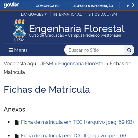
COMUNICA BR
ACESSO À INFORMAÇÃO
PARTI
Casa Civil
LANGUAGES
INTERNATIONAL
SÍTIOS DA UFSM
IR
PARA
Engenharia Florestal
Ministério da Justiça e Segurança Pública
O
Curso de Graduação – Campus Frederico Westphalen
CONTEÚDO
Ministério da Defesa
Buscar no no Sítio
Busca
Busca:
Menu Principal do Sítio
Menu
Busc
Ministério das Relações Exteriores
Você está aqui:
UFSM
>
Engenharia Florestal
>
Fichas de
Matrícula
Ministério da Economia
Fichas de Matrícula
Início do conteúdo
Ministério da Infraestrutura
Anexos
Ministério da Agricultura, Pecuária e Abastecimento
Ficha de matrícula em TCC I (arquivo jpeg, 59 KB)
Ministério da Educação
Ficha de matrícula em TCC II (arquivo jpeg, 66