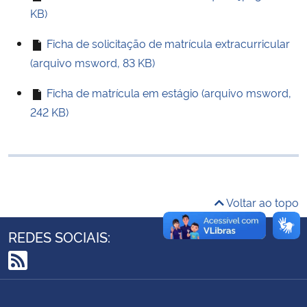
KB)
Ministério da Cidadania
Ficha de solicitação de matrícula extracurricular
Ministério da Saúde
(arquivo msword, 83 KB)
Ministério de Minas e Energia
Ficha de matrícula em estágio (arquivo msword,
242 KB)
Ministério da Ciência, Tecnologia, Inovações e Comunicações
Ministério do Meio Ambiente
Ministério do Turismo
Voltar ao topo
Ministério do Desenvolvimento Regional
REDES SOCIAIS:
Controladoria-Geral da União
RSS
Ministério da Mulher, da Família e dos Direitos Humanos