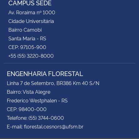
CAMPUS SEDE
Av. Roraima nº 1000
Secretaria-Geral
Cidade Universitária
Bairro Camobi
Secretaria de Governo
Santa Maria - RS
CEP: 97105-900
Gabinete de Segurança Institucional
+55 (55) 3220-8000
Advocacia-Geral da União
ENGENHARIA FLORESTAL
Banco Central do Brasil
Linha 7 de Setembro, BR386 Km 40 S/N
Bairro: Vista Alegre
Planalto
Frederico Westphalen - RS
CEP: 98400-000
Telefone: (55) 3744-0600
E-mail: florestal.cesnors@ufsm.br