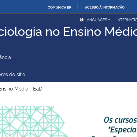
COMUNICA BR
ACESSO À INFORMAÇÃO
Ministério da Defesa
Ministério das Relações
Mini
IR
LANGUAGES
INTERNATI
Exteriores
ciologia no Ensino Médi
PARA
O
Ministério da Cidadania
Ministério da Saúde
Mini
CONTEÚDO
ância
Ministério do
Controladoria-Geral da
Mini
res do sítio
Desenvolvimento Regional
União
Famí
Ensino Médio - EaD
Hum
Advocacia-Geral da União
Banco Central do Brasil
Plan