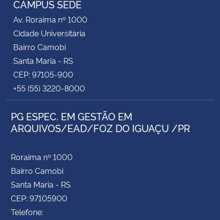
CAMPUS SEDE
Av. Roraima nº 1000
Secretaria-Geral
Cidade Universitária
Bairro Camobi
Secretaria de Governo
Santa Maria - RS
CEP: 97105-900
Gabinete de Segurança Institucional
+55 (55) 3220-8000
Advocacia-Geral da União
PG ESPEC. EM GESTÃO EM
ARQUIVOS/EAD/FOZ DO IGUAÇU /PR
Banco Central do Brasil
Planalto
Roraima nº 1000
Bairro Camobi
Santa Maria - RS
CEP: 97105900
Telefone: