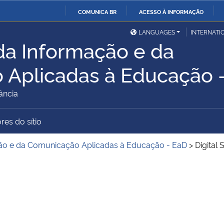
COMUNICA BR
ACESSO À INFORMAÇÃO
Ministério da Defesa
Ministério das Relações
Mini
IR
LANGUAGES
INTERNATI
Exteriores
da Informação e da
PARA
O
Ministério da Cidadania
Ministério da Saúde
Mini
 Aplicadas à Educação 
CONTEÚDO
ância
Ministério do
Controladoria-Geral da
Mini
res do sítio
Desenvolvimento Regional
União
Famí
ão e da Comunicação Aplicadas à Educação - EaD
>
Digital
Hum
Advocacia-Geral da União
Banco Central do Brasil
Plan