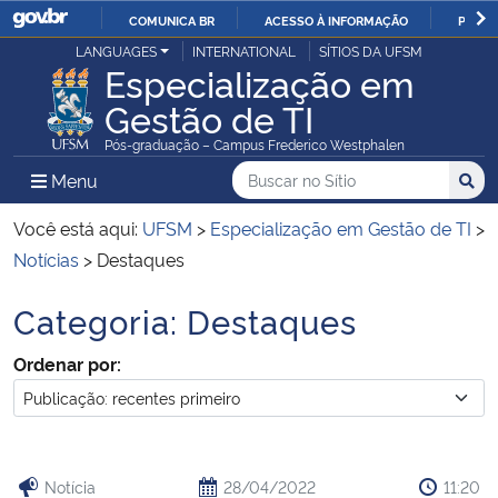
COMUNICA BR
ACESSO À INFORMAÇÃO
PARTI
Casa Civil
LANGUAGES
INTERNATIONAL
SÍTIOS DA UFSM
IR
Especialização em
PARA
Gestão de TI
Ministério da Justiça e Segurança Pública
O
Pós-graduação – Campus Frederico Westphalen
CONTEÚDO
Ministério da Defesa
Buscar no no Sítio
Busca
Busca:
Menu Principal do Sítio
Menu
Busc
Ministério das Relações Exteriores
Você está aqui:
UFSM
>
Especialização em Gestão de TI
>
Notícias
>
Destaques
Ministério da Economia
Categoria:
Destaques
Início do conteúdo
Ministério da Infraestrutura
Ordenar por:
Ministério da Agricultura, Pecuária e Abastecimento
Ministério da Educação
Notícia
28/04/2022
11:20