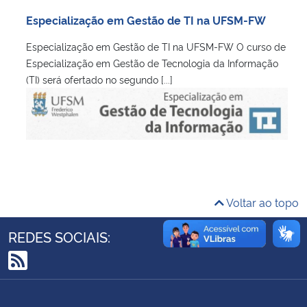
Ministério da Cidadania
Especialização em Gestão de TI na UFSM-FW
Especialização em Gestão de TI na UFSM-FW O curso de
Ministério da Saúde
Especialização em Gestão de Tecnologia da Informação
(TI) será ofertado no segundo [...]
Ministério de Minas e Energia
Ministério da Ciência, Tecnologia, Inovações e Comunicações
Ministério do Meio Ambiente
Ministério do Turismo
Voltar ao topo
Ministério do Desenvolvimento Regional
REDES SOCIAIS:
Controladoria-Geral da União
RSS
Ministério da Mulher, da Família e dos Direitos Humanos