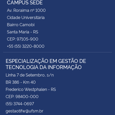
CAMPUS SEDE
Av. Roraima nº 1000
Secretaria-Geral
Cidade Universitária
Bairro Camobi
Secretaria de Governo
Santa Maria - RS
CEP: 97105-900
Gabinete de Segurança Institucional
+55 (55) 3220-8000
Advocacia-Geral da União
ESPECIALIZAÇÃO EM GESTÃO DE
TECNOLOGIA DA INFORMAÇÃO
Banco Central do Brasil
Linha 7 de Setembro, s/n
Planalto
BR 386 - Km 40
Frederico Westphalen - RS
CEP: 98400-000
(55) 3744-0697
gestaotifw@ufsm.br