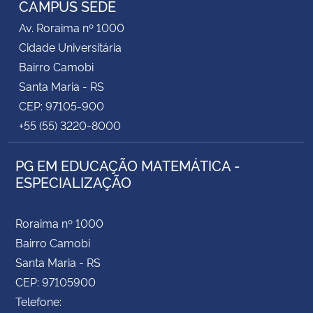
CAMPUS SEDE
Av. Roraima nº 1000
Secretaria-Geral
Cidade Universitária
Bairro Camobi
Secretaria de Governo
Santa Maria - RS
CEP: 97105-900
Gabinete de Segurança Institucional
+55 (55) 3220-8000
Advocacia-Geral da União
PG EM EDUCAÇÃO MATEMÁTICA -
ESPECIALIZAÇÃO
Banco Central do Brasil
Planalto
Roraima nº 1000
Bairro Camobi
Santa Maria - RS
CEP: 97105900
Telefone: