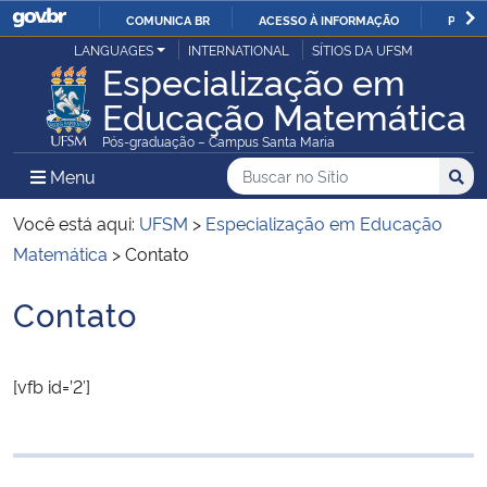
COMUNICA BR
ACESSO À INFORMAÇÃO
PARTI
Casa Civil
LANGUAGES
INTERNATIONAL
SÍTIOS DA UFSM
IR
Especialização em
PARA
Educação Matemática
Ministério da Justiça e Segurança Pública
O
Pós-graduação – Campus Santa Maria
CONTEÚDO
Ministério da Defesa
Buscar no no Sítio
Busca
Busca:
Menu Principal do Sítio
Menu
Busc
Ministério das Relações Exteriores
Você está aqui:
UFSM
>
Especialização em Educação
Matemática
>
Contato
Ministério da Economia
Contato
Início do conteúdo
Ministério da Infraestrutura
[vfb id=’2′]
Ministério da Agricultura, Pecuária e Abastecimento
Ministério da Educação