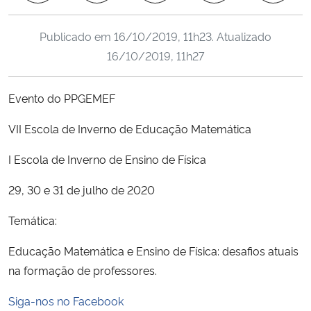
Ministério da Cidadania
Publicado em
16/10/2019, 11h23
. Atualizado
Ministério da Saúde
16/10/2019, 11h27
Ministério de Minas e Energia
Evento do PPGEMEF
Ministério da Ciência, Tecnologia, Inovações e Comunicações
VII Escola de Inverno de Educação Matemática
I Escola de Inverno de Ensino de Física
Ministério do Meio Ambiente
29, 30 e 31 de julho de 2020
Ministério do Turismo
Temática:
Ministério do Desenvolvimento Regional
Educação Matemática e Ensino de Física: desafios atuais
na formação de professores.
Controladoria-Geral da União
Siga-nos no Facebook
Ministério da Mulher, da Família e dos Direitos Humanos