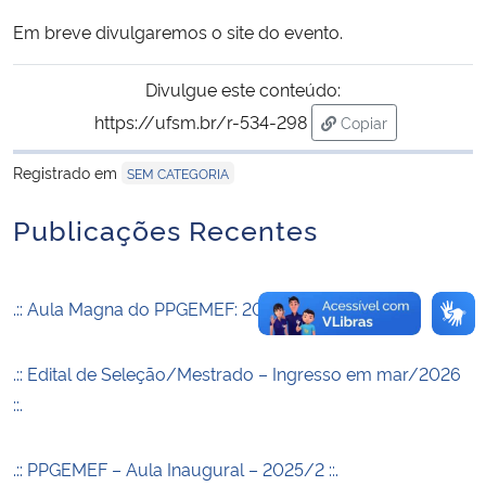
Em breve divulgaremos o site do evento.
Secretaria-Geral
Divulgue este conteúdo:
Secretaria de Governo
https://ufsm.br/r-534-298
Copiar
para área de trans
Gabinete de Segurança Institucional
Registrado em
SEM CATEGORIA
Publicações Recentes
Advocacia-Geral da União
Banco Central do Brasil
.:: Aula Magna do PPGEMEF: 2026/1 ::.
Planalto
.:: Edital de Seleção/Mestrado – Ingresso em mar/2026
::.
.:: PPGEMEF – Aula Inaugural – 2025/2 ::.