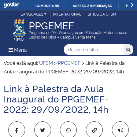
COMUNICA BR
ACESSO À INFORMAÇÃO
PARTI
Casa Civil
LANGUAGES
INTERNATIONAL
SÍTIOS DA UFSM
IR
PPGEMEF
PARA
Ministério da Justiça e Segurança Pública
O
Programa de Pós-Graduação em Educação Matemática e
Ensino de Física – Campus Santa Maria
CONTEÚDO
Ministério da Defesa
Buscar no no Sítio
Busca
Busca:
Menu Principal do Sítio
Menu
Busc
Ministério das Relações Exteriores
Você está aqui:
UFSM
>
PPGEMEF
>
Link à Palestra da
Aula Inaugural do PPGEMEF-2022: 29/09/2022, 14h
Ministério da Economia
Link à Palestra da Aula
Início do conteúdo
Ministério da Infraestrutura
Inaugural do PPGEMEF-
2022: 29/09/2022, 14h
Ministério da Agricultura, Pecuária e Abastecimento
Ministério da Educação
Copiar para área 