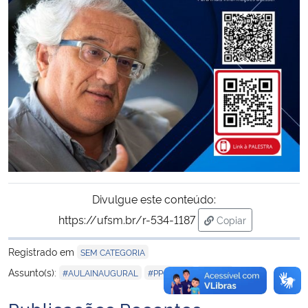
Secretaria-Geral
Secretaria de Governo
Gabinete de Segurança Institucional
Advocacia-Geral da União
Banco Central do Brasil
Divulgue este conteúdo:
Planalto
https://ufsm.br/r-534-1187
Copiar
para área de trans
Registrado em
SEM CATEGORIA
,
,
Assunto(s):
#AULAINAUGURAL
#PPGEMEF
#UFSM
Publicações Recentes