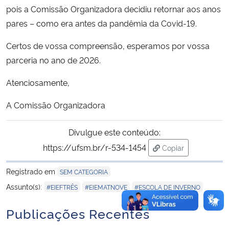
pois a Comissão Organizadora decidiu retornar aos anos
pares – como era antes da pandêmia da Covid-19.
Secretaria-Geral
Certos de vossa compreensão, esperamos por vossa
Secretaria de Governo
parceria no ano de 2026.
Gabinete de Segurança Institucional
Atenciosamente,
A Comissão Organizadora
Advocacia-Geral da União
Divulgue este conteúdo:
Banco Central do Brasil
https://ufsm.br/r-534-1454
Copiar
para área de tran
Planalto
Registrado em
SEM CATEGORIA
,
,
Assunto(s):
#EIEFTRÊS
#EIEMATNOVE
#ESCOLA DE INVERNO
Publicações Recentes