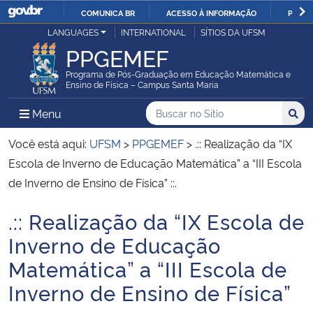
COMUNICA BR
ACESSO À INFORMAÇÃO
PARTI
Casa Civil
LANGUAGES
INTERNATIONAL
SÍTIOS DA UFSM
IR
PPGEMEF
PARA
Ministério da Justiça e Segurança Pública
O
Programa de Pós-Graduação em Educação Matemática e
Ensino de Física – Campus Santa Maria
CONTEÚDO
Ministério da Defesa
Buscar no no Sítio
Busca
Busca:
Menu Principal do Sítio
Menu
Busc
Ministério das Relações Exteriores
Você está aqui:
UFSM
>
PPGEMEF
>
.:: Realização da “IX
Escola de Inverno de Educação Matemática” a “III Escola
Ministério da Economia
de Inverno de Ensino de Física” ::.
.:: Realização da “IX Escola de
Ministério da Infraestrutura
Início do conteúdo
Inverno de Educação
Ministério da Agricultura, Pecuária e Abastecimento
Matemática” a “III Escola de
Inverno de Ensino de Física”
Ministério da Educação