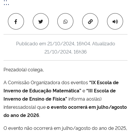
::.
Ministério da Cidadania
Copiar para área 
Ministério da Saúde
Ministério de Minas e Energia
Publicado em
21/10/2024, 16h04
. Atualizado
21/10/2024, 16h36
Ministério da Ciência, Tecnologia, Inovações e Comunicações
Ministério do Meio Ambiente
Prezado(a) colega,
A Comissão Organizadora dos eventos
“IX Escola de
Ministério do Turismo
Inverno de Educação Matemática”
e
“III Escola de
Inverno de Ensino de Física”
informa aos(às)
Ministério do Desenvolvimento Regional
interessados(a) que
o evento ocorrerá em julho/agosto
Controladoria-Geral da União
do ano de 2026
.
O evento não ocorrerá em julho/agosto do ano de 2025,
Ministério da Mulher, da Família e dos Direitos Humanos