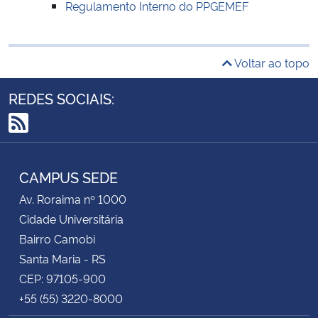
Regulamento Interno do PPGEMEF
Secretaria-Geral
Voltar ao topo
Secretaria de Governo
REDES SOCIAIS:
Gabinete de Segurança Institucional
RSS
Advocacia-Geral da União
CAMPUS SEDE
Banco Central do Brasil
Av. Roraima nº 1000
Cidade Universitária
Planalto
Bairro Camobi
Santa Maria - RS
CEP: 97105-900
+55 (55) 3220-8000