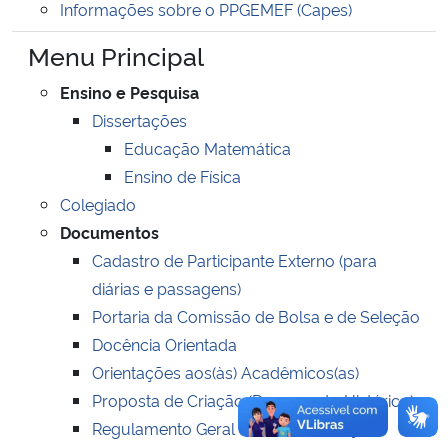
Informações sobre o PPGEMEF (Capes)
Ministério da Cidadania
Menu Principal
Ministério da Saúde
Ensino e Pesquisa
Dissertações
Ministério de Minas e Energia
Educação Matemática
Ensino de Física
Ministério da Ciência, Tecnologia, Inovações e Comunicações
Colegiado
Ministério do Meio Ambiente
Documentos
Cadastro de Participante Externo (para
Ministério do Turismo
diárias e passagens)
Portaria da Comissão de Bolsa e de Seleção
Ministério do Desenvolvimento Regional
Docência Orientada
Orientações aos(às) Acadêmicos(as)
Controladoria-Geral da União
Proposta de Criação (Documento Histórico)
Regulamento Geral da Pós Graduação
Ministério da Mulher, da Família e dos Direitos Humanos