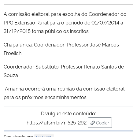
Ministério da Cidadania
A comissão eleitoral para escolha do Coordenador do
Ministério da Saúde
PPG Extensão Rural para o período de 01/07/2014 a
31/12/2015 torna público os inscritos:
Ministério de Minas e Energia
Chapa única: Coordenador: Professor José Marcos
Froelich
Ministério da Ciência, Tecnologia, Inovações e Comunicações
Coordenador Substituto: Professor Renato Santos de
Ministério do Meio Ambiente
Souza
Ministério do Turismo
Amanhã ocorrerá uma reunião da comissão eleitoral
para os próximos encaminhamentos
Ministério do Desenvolvimento Regional
Divulgue este conteúdo:
Controladoria-Geral da União
https://ufsm.br/r-525-292
Copiar
para área de trans
Ministério da Mulher, da Família e dos Direitos Humanos
Registrado em
NOTÍCIAS