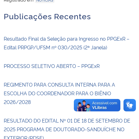
Publicações Recentes
Secretaria-Geral
Secretaria de Governo
Resultado Final da Seleção para Ingresso no PPGExR –
Edital PRPGP/UFSM nº 030/2025 (2ª Janela)
Gabinete de Segurança Institucional
Advocacia-Geral da União
PROCESSO SELETIVO ABERTO – PPGExR
Banco Central do Brasil
REGIMENTO PARA CONSULTA INTERNA PARA A
ESCOLHA DO COORDENADOR PARA O BIÊNIO
Planalto
2026/2028
RESULTADO DO EDITAL Nº 01 DE 18 DE SETEMBRO DE
2025 PROGRAMA DE DOUTORADO-SANDUÍCHE NO
EXTERIOR (PDSE)