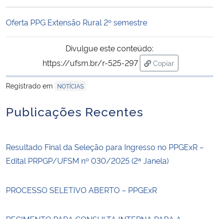
Ministério da Cidadania
Oferta PPG Extensão Rural 2º semestre
Ministério da Saúde
Divulgue este conteúdo:
Ministério de Minas e Energia
https://ufsm.br/r-525-297
Copiar
para área de trans
Registrado em
NOTÍCIAS
Ministério da Ciência, Tecnologia, Inovações e Comunicações
Publicações Recentes
Ministério do Meio Ambiente
Ministério do Turismo
Resultado Final da Seleção para Ingresso no PPGExR –
Edital PRPGP/UFSM nº 030/2025 (2ª Janela)
Ministério do Desenvolvimento Regional
PROCESSO SELETIVO ABERTO – PPGExR
Controladoria-Geral da União
Ministério da Mulher, da Família e dos Direitos Humanos
REGIMENTO PARA CONSULTA INTERNA PARA A