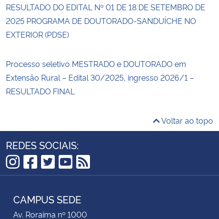
RESULTADO DO EDITAL Nº 01 DE 18 DE SETEMBRO DE
2025 PROGRAMA DE DOUTORADO-SANDUÍCHE NO
EXTERIOR (PDSE)
Processo seletivo MESTRADO e DOUTORADO em
Extensão Rural – Edital 30/2025, ingresso 2026/1 –
RESULTADO FINAL
Voltar ao topo
REDES SOCIAIS:
Instagram
Facebook
Twitter
YouTube
RSS
CAMPUS SEDE
Av. Roraima nº 1000