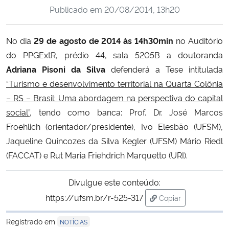
Publicado em
20/08/2014, 13h20
Ministério da Cidadania
Ministério da Saúde
No dia
29 de agosto de 2014 às 14h30min
no Auditório
do PPGExtR, prédio 44, sala 5205B a doutoranda
Ministério de Minas e Energia
Adriana Pisoni da Silva
defenderá a Tese intitulada
“Turismo e desenvolvimento territorial na Quarta Colônia
Ministério da Ciência, Tecnologia, Inovações e Comunicações
– RS – Brasil: Uma abordagem na perspectiva do capital
social”
, tendo como banca: Prof. Dr. José Marcos
Ministério do Meio Ambiente
Froehlich (orientador/presidente), Ivo Elesbão (UFSM),
Jaqueline Quincozes da Silva Kegler (UFSM) Mário Riedl
Ministério do Turismo
(FACCAT) e Rut Maria Friehdrich Marquetto (URI).
Ministério do Desenvolvimento Regional
Divulgue este conteúdo:
https://ufsm.br/r-525-317
Copiar
Controladoria-Geral da União
para área de trans
Registrado em
NOTÍCIAS
Ministério da Mulher, da Família e dos Direitos Humanos