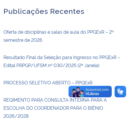
Publicações Recentes
Secretaria-Geral
Secretaria de Governo
Oferta de disciplinas e salas de aula do PPGExR – 2º
semestre de 2026
Gabinete de Segurança Institucional
Resultado Final da Seleção para Ingresso no PPGExR –
Advocacia-Geral da União
Edital PRPGP/UFSM nº 030/2025 (2ª Janela)
Banco Central do Brasil
PROCESSO SELETIVO ABERTO – PPGExR
Planalto
REGIMENTO PARA CONSULTA INTERNA PARA A
ESCOLHA DO COORDENADOR PARA O BIÊNIO
2026/2028