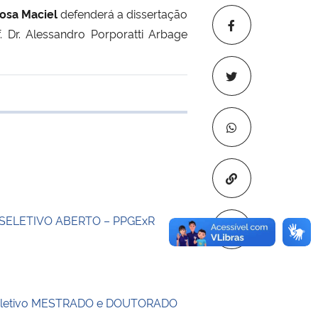
Rosa Maciel
defenderá a dissertação
. Dr. Alessandro Porporatti Arbage
 transferência
Copiar para áre
SELETIVO ABERTO – PPGExR
eletivo MESTRADO e DOUTORADO