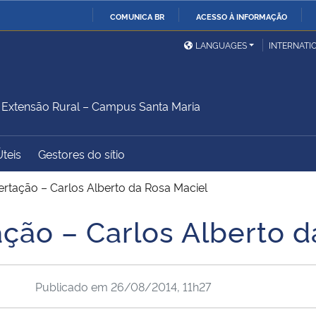
COMUNICA BR
ACESSO À INFORMAÇÃO
Ministério da Defesa
Ministério das Relações
Mini
IR
LANGUAGES
INTERNATI
Exteriores
PARA
O
Ministério da Cidadania
Ministério da Saúde
Mini
CONTEÚDO
xtensão Rural – Campus Santa Maria
Úteis
Gestores do sítio
Ministério do
Controladoria-Geral da
Mini
Desenvolvimento Regional
União
Famí
ertação – Carlos Alberto da Rosa Maciel
Hum
ação – Carlos Alberto d
Advocacia-Geral da União
Banco Central do Brasil
Plan
Publicado em
26/08/2014, 11h27