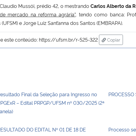
 Claudio Mussói, prédio 42, o mestrando
Carlos Alberto da 
 de mercado na reforma agrária”
, tendo como banca: Prof
es (UFSM) e Jorge Luiz Sant’anna dos Santos (EMBRAPA).
e este conteúdo:
https://ufsm.br/r-525-322
Copiar
para área de
esultado Final da Seleção para Ingresso no
PROCESSO 
PGExR – Edital PRPGP/UFSM nº 030/2025 (2ª
anela)
ESULTADO DO EDITAL Nº 01 DE 18 DE
Processo s