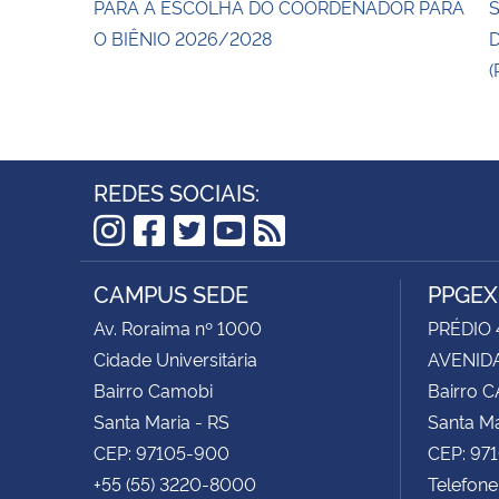
PARA A ESCOLHA DO COORDENADOR PARA
O BIÊNIO 2026/2028
(
REDES SOCIAIS:
Instagram
Facebook
Twitter
YouTube
RSS
CAMPUS SEDE
PPGEX
Av. Roraima nº 1000
PRÉDIO 
Cidade Universitária
AVENIDA
Bairro Camobi
Bairro 
Santa Maria - RS
Santa Ma
CEP: 97105-900
CEP: 97
+55 (55) 3220-8000
Telefone