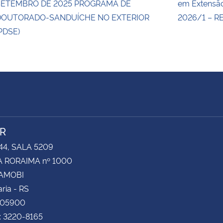
SETEMBRO DE 2025 PROGRAMA DE
em Extensão
DOUTORADO-SANDUÍCHE NO EXTERIOR
2026/1 – R
PDSE)
R
44, SALA 5209
 RORAIMA nº 1000
CAMOBI
ria - RS
105900
: 3220-8165