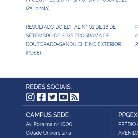
(2ª Janela)
RESULTADO DO EDITAL Nº 01 DE 18 DE
P
SETEMBRO DE 2025 PROGRAMA DE
e
DOUTORADO-SANDUÍCHE NO EXTERIOR
2
(PDSE)
REDES SOCIAIS:
Instagram
Facebook
Twitter
YouTube
RSS
CAMPUS SEDE
PPGEX
Av. Roraima nº 1000
PRÉDIO 
Cidade Universitária
AVENIDA