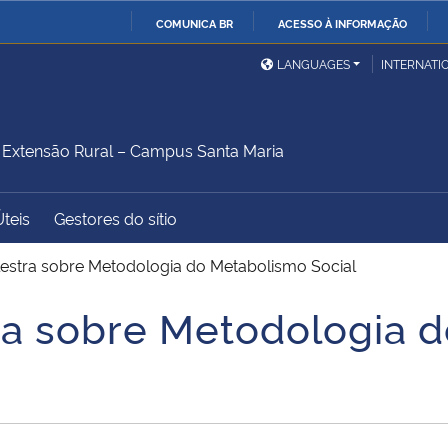
COMUNICA BR
ACESSO À INFORMAÇÃO
Ministério da Defesa
Ministério das Relações
Mini
IR
LANGUAGES
INTERNATI
Exteriores
PARA
O
Ministério da Cidadania
Ministério da Saúde
Mini
CONTEÚDO
xtensão Rural – Campus Santa Maria
Úteis
Gestores do sítio
Ministério do
Controladoria-Geral da
Mini
Desenvolvimento Regional
União
Famí
estra sobre Metodologia do Metabolismo Social
Hum
ra sobre Metodologia 
Advocacia-Geral da União
Banco Central do Brasil
Plan