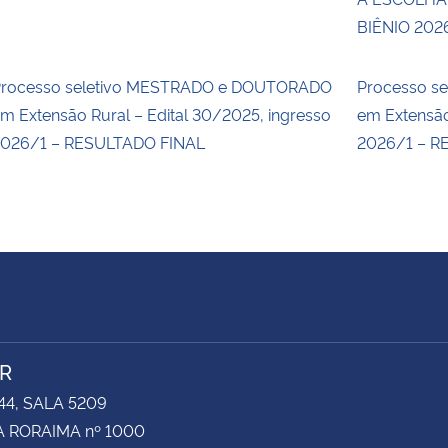
BIÊNIO 202
rocesso seletivo MESTRADO e DOUTORADO
Processo s
m Extensão Rural – Edital 30/2025, ingresso
em Extensão
026/1 – RESULTADO FINAL
2026/1 – R
R
44, SALA 5209
 RORAIMA nº 1000