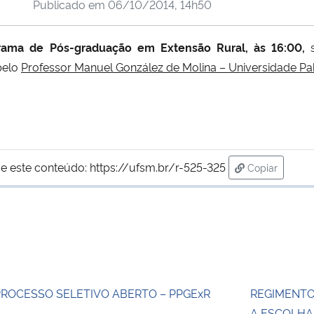
Publicado em
06/10/2014, 14h50
grama de Pós-graduação em Extensão Rural, às 16:00,
s
pelo
Professor Manuel González de Molina – Universidade Pa
e este conteúdo:
https://ufsm.br/r-525-325
Copiar
para área de
PROCESSO SELETIVO ABERTO – PPGExR
REGIMENTO
A ESCOLHA