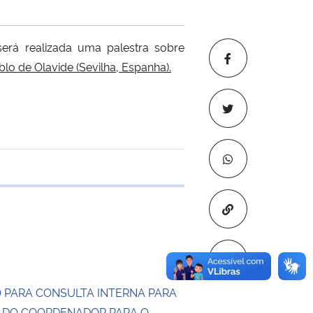
erá realizada uma palestra sobre
blo de Olavide
(Sevilha, Espanha).
 transferência
Copiar para áre
 PARA CONSULTA INTERNA PARA
 DO COORDENADOR PARA O