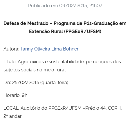
Publicado em
09/02/2015, 21h07
Ministério da Cidadania
Ministério da Saúde
Defesa de Mestrado – Programa de Pós-Graduação em
Extensão Rural (PPGExR/UFSM)
Ministério de Minas e Energia
Autora:
Tanny Oliveira Lima Bohner
Ministério da Ciência, Tecnologia, Inovações e Comunicações
Título: Agrotóxicos e sustentabilidade: percepções dos
Ministério do Meio Ambiente
sujeitos sociais no meio rural
Dia: 25/02/2015 (quarta-feira)
Ministério do Turismo
Horário: 9h
Ministério do Desenvolvimento Regional
LOCAL: Auditório do PPGExR/UFSM –Prédio 44, CCR II,
Controladoria-Geral da União
2ª andar
Ministério da Mulher, da Família e dos Direitos Humanos