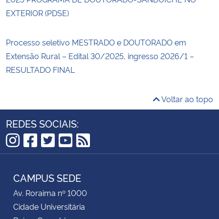
EXTERIOR (PDSE)
Processo seletivo MESTRADO e DOUTORADO em
Extensão Rural – Edital 30/2025, ingresso 2026/1 –
RESULTADO FINAL
Voltar ao topo
REDES SOCIAIS:
Instagram
Facebook
Twitter
YouTube
RSS
CAMPUS SEDE
Av. Roraima nº 1000
Cidade Universitária