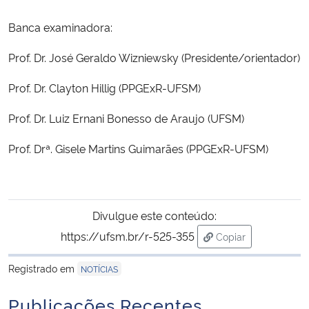
Banca examinadora:
Secretaria-Geral
Prof. Dr. José Geraldo Wizniewsky (Presidente/orientador)
Secretaria de Governo
Prof. Dr. Clayton Hillig (PPGExR-UFSM)
Gabinete de Segurança Institucional
Prof. Dr. Luiz Ernani Bonesso de Araujo (UFSM)
Advocacia-Geral da União
Prof. Drª. Gisele Martins Guimarães (PPGExR-UFSM)
Banco Central do Brasil
Divulgue este conteúdo:
Planalto
https://ufsm.br/r-525-355
Copiar
para área de trans
Registrado em
NOTÍCIAS
Publicações Recentes