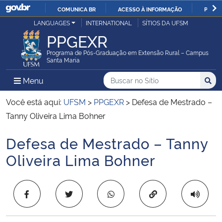
COMUNICA BR
ACESSO À INFORMAÇÃO
PARTI
Casa Civil
LANGUAGES
INTERNATIONAL
SÍTIOS DA UFSM
IR
PPGEXR
PARA
Ministério da Justiça e Segurança Pública
O
Programa de Pós-Graduação em Extensão Rural – Campus
Santa Maria
CONTEÚDO
Ministério da Defesa
Buscar no no Sítio
Busca
Busca:
Menu Principal do Sítio
Menu
Busc
Ministério das Relações Exteriores
Você está aqui:
UFSM
>
PPGEXR
>
Defesa de Mestrado –
Tanny Oliveira Lima Bohner
Ministério da Economia
Defesa de Mestrado – Tanny
Início do conteúdo
Ministério da Infraestrutura
Oliveira Lima Bohner
Ministério da Agricultura, Pecuária e Abastecimento
Copiar para área 
Ministério da Educação