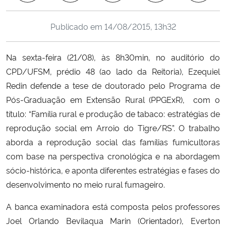
Ministério da Cidadania
Publicado em
14/08/2015, 13h32
Ministério da Saúde
Na sexta-feira (21/08), às 8h30min, no auditório do
Ministério de Minas e Energia
CPD/UFSM, prédio 48 (ao lado da Reitoria), Ezequiel
Redin defende a tese de doutorado pelo Programa de
Ministério da Ciência, Tecnologia, Inovações e Comunicações
Pós-Graduação em Extensão Rural (PPGExR), com o
título: “Família rural e produção de tabaco: estratégias de
Ministério do Meio Ambiente
reprodução social em Arroio do Tigre/RS”. O trabalho
aborda a reprodução social das famílias fumicultoras
Ministério do Turismo
com base na perspectiva cronológica e na abordagem
sócio-histórica, e aponta diferentes estratégias e fases do
Ministério do Desenvolvimento Regional
desenvolvimento no meio rural fumageiro.
Controladoria-Geral da União
A banca examinadora está composta pelos professores
Joel Orlando Bevilaqua Marin (Orientador), Everton
Ministério da Mulher, da Família e dos Direitos Humanos