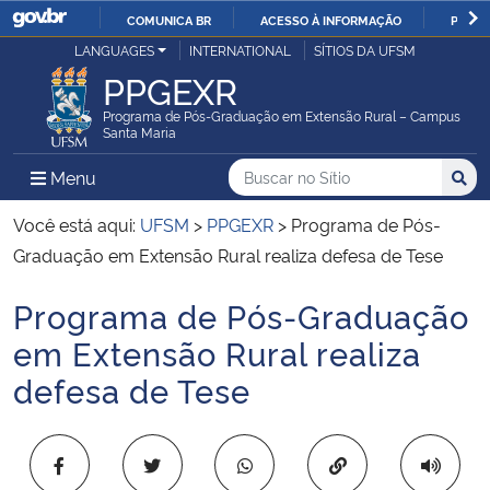
COMUNICA BR
ACESSO À INFORMAÇÃO
PARTI
Casa Civil
LANGUAGES
INTERNATIONAL
SÍTIOS DA UFSM
IR
PPGEXR
PARA
Ministério da Justiça e Segurança Pública
O
Programa de Pós-Graduação em Extensão Rural – Campus
Santa Maria
CONTEÚDO
Ministério da Defesa
Buscar no no Sítio
Busca
Busca:
Menu Principal do Sítio
Menu
Busc
Ministério das Relações Exteriores
Você está aqui:
UFSM
>
PPGEXR
>
Programa de Pós-
Graduação em Extensão Rural realiza defesa de Tese
Ministério da Economia
Programa de Pós-Graduação
Início do conteúdo
Ministério da Infraestrutura
em Extensão Rural realiza
defesa de Tese
Ministério da Agricultura, Pecuária e Abastecimento
Ministério da Educação
Copiar para área 