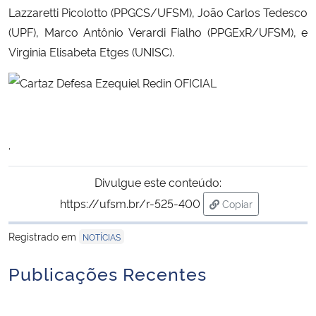
Lazzaretti Picolotto (PPGCS/UFSM), João Carlos Tedesco
(UPF), Marco Antônio Verardi Fialho (PPGExR/UFSM), e
Secretaria-Geral
Virginia Elisabeta Etges (UNISC).
Secretaria de Governo
Gabinete de Segurança Institucional
.
Advocacia-Geral da União
Divulgue este conteúdo:
Banco Central do Brasil
https://ufsm.br/r-525-400
Copiar
para área de trans
Planalto
Registrado em
NOTÍCIAS
Publicações Recentes