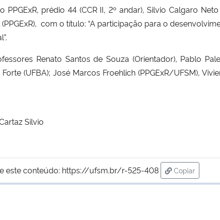
do PPGExR, prédio 44 (CCR II, 2º andar), Silvio Calgaro Ne
PGExR), com o título: “A participação para o desenvolvim
”.
fessores Renato Santos de Souza (Orientador),
Pablo Pal
res Forte (UFBA); José Marcos Froehlich (PPGExR/UFSM), Viv
e este conteúdo:
https://ufsm.br/r-525-408
Copiar
para área de