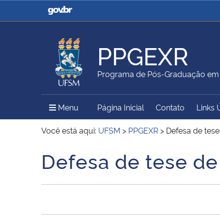
Casa Civil
Ministério da Justiça e
Segurança Pública
PPGEXR
Ministério da Agricultura,
Ministério da Educação
Programa de Pós-Graduação em E
Pecuária e Abastecimento
Menu Principal do Sítio
Menu
Página Inicial
Contato
Links 
Ministério do Meio Ambiente
Ministério do Turismo
Você está aqui:
UFSM
>
PPGEXR
>
Defesa de tese
Defesa de tese de
Início do conteúdo
Secretaria de Governo
Gabinete de Segurança
Institucional