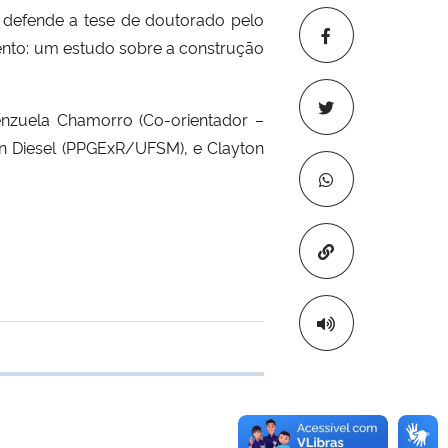
to defende a tese de doutorado pelo
ento: um estudo sobre a construção
enzuela Chamorro
(Co-orientador –
ien Diesel (PPGExR/UFSM), e Clayton
Copiar para áre
 transferência