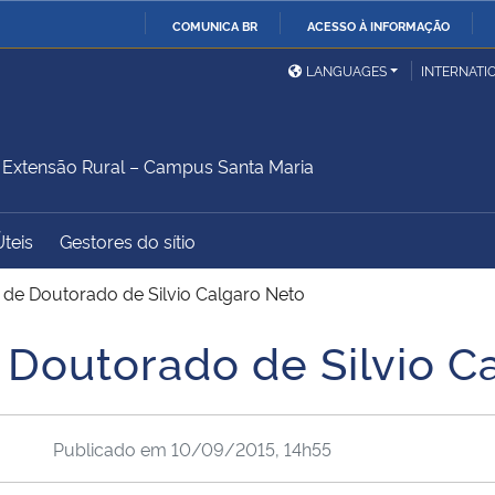
COMUNICA BR
ACESSO À INFORMAÇÃO
Ministério da Defesa
Ministério das Relações
Mini
IR
LANGUAGES
INTERNATI
Exteriores
PARA
O
Ministério da Cidadania
Ministério da Saúde
Mini
CONTEÚDO
xtensão Rural – Campus Santa Maria
Úteis
Gestores do sítio
Ministério do
Controladoria-Geral da
Mini
Desenvolvimento Regional
União
Famí
 de Doutorado de Silvio Calgaro Neto
Hum
 Doutorado de Silvio C
Advocacia-Geral da União
Banco Central do Brasil
Plan
Publicado em
10/09/2015, 14h55