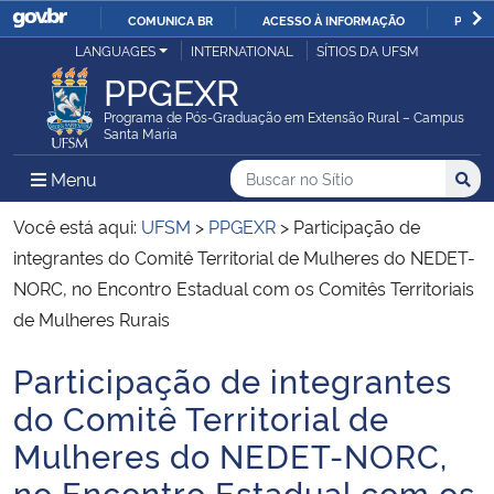
COMUNICA BR
ACESSO À INFORMAÇÃO
PARTI
Casa Civil
LANGUAGES
INTERNATIONAL
SÍTIOS DA UFSM
IR
PPGEXR
PARA
Ministério da Justiça e Segurança Pública
O
Programa de Pós-Graduação em Extensão Rural – Campus
Santa Maria
CONTEÚDO
Ministério da Defesa
Buscar no no Sítio
Busca
Busca:
Menu Principal do Sítio
Menu
Busc
Ministério das Relações Exteriores
Você está aqui:
UFSM
>
PPGEXR
>
Participação de
integrantes do Comitê Territorial de Mulheres do NEDET-
Ministério da Economia
NORC, no Encontro Estadual com os Comitês Territoriais
de Mulheres Rurais
Ministério da Infraestrutura
Participação de integrantes
Início do conteúdo
Ministério da Agricultura, Pecuária e Abastecimento
do Comitê Territorial de
Mulheres do NEDET-NORC,
Ministério da Educação
no Encontro Estadual com os