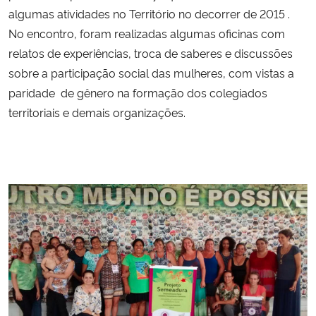
algumas atividades no Território no decorrer de 2015 .
No encontro, foram realizadas algumas oficinas com
Secretaria-Geral
relatos de experiências, troca de saberes e discussões
Secretaria de Governo
sobre a participação social das mulheres, com vistas a
paridade de gênero na formação dos colegiados
Gabinete de Segurança Institucional
territoriais e demais organizações.
Advocacia-Geral da União
Banco Central do Brasil
Planalto