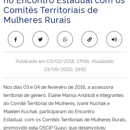
Ministério da Cidadania
Comitês Territoriais de
Mulheres Rurais
Ministério da Saúde
Ministério de Minas e Energia
Copiar para área 
Ministério da Ciência, Tecnologia, Inovações e Comunicações
Publicado em
03/02/2016, 17h56
. Atualizado
Ministério do Meio Ambiente
23/09/2020, 11h51
Ministério do Turismo
Nos dias 03 e 04 de fevereiro de 2016, a assessora
territorial de gênero, Elaine Marisa Andriolli e integrantes
Ministério do Desenvolvimento Regional
do Comitê Territorial de Mulheres, Ivanir Kuchak e
Maielen Kuchak, participaram do Encontro
Controladoria-Geral da União
Estadual com os Comitês Territoriais de Mulheres Rurais,
promovido pela OSCIP Guayí, que desenvolveu
Ministério da Mulher, da Família e dos Direitos Humanos