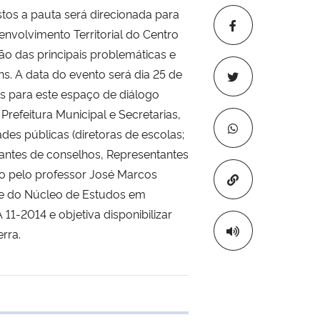
tos a pauta será direcionada para
envolvimento Territorial do Centro
ão das principais problemáticas e
ns. A data do evento será dia 25 de
as para este espaço de diálogo
Prefeitura Municipal e Secretarias,
ades públicas (diretoras de escolas;
tantes de conselhos, Representantes
o pelo professor José Marcos
Copiar para áre
e do Núcleo de Estudos em
-2014 e objetiva disponibilizar
rra.
e transferência