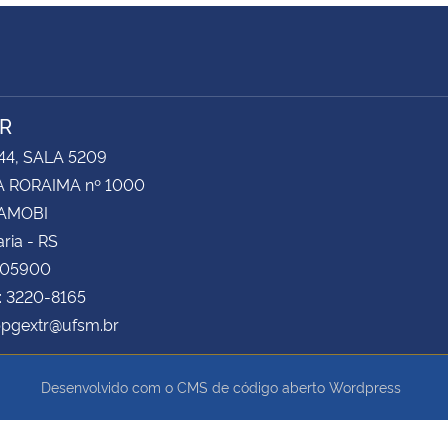
R
44, SALA 5209
 RORAIMA nº 1000
CAMOBI
ria - RS
105900
: 3220-8165
ppgextr@ufsm.br
Desenvolvido com o CMS de código aberto
Wordpress