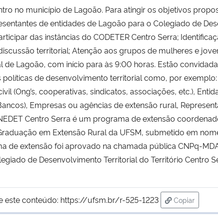
o no município de Lagoão. Para atingir os objetivos propos
presentantes de entidades de Lagoão para o Colegiado de Des
rticipar das instâncias do CODETER Centro Serra; Identificaç
discussão territorial; Atenção aos grupos de mulheres e jove
al de Lagoão, com início para às 9:00 horas. Estão convidad
políticas de desenvolvimento territorial como, por exemplo: 
l (Ong’s, cooperativas, sindicatos, associações, etc.), Entid
(Bancos), Empresas ou agências de extensão rural, Represen
O NEDET Centro Serra é um programa de extensão coordenad
 Graduação em Extensão Rural da UFSM, submetido em nom
ma de extensão foi aprovado na chamada pública CNPq-MDA 11
legiado de Desenvolvimento Territorial do Território Centro Se
e este conteúdo:
https://ufsm.br/r-525-1223
Copiar
para área d