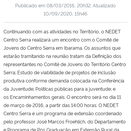
Publicado em
08/03/2016, 20h32
. Atualizado
Ministério da Cidadania
10/09/2020, 15h46
Ministério da Saúde
Continuando com as atividades no Território, o NEDET
Ministério de Minas e Energia
Centro Serra realizará um encontro com o Comitê de
Jovens do Centro Serra em Ibarama. Os assuntos que
Ministério da Ciência, Tecnologia, Inovações e Comunicações
estarão tramitando na reunião tratam da Definição dos
representantes no Comitê de Jovens do Território Centro
Ministério do Meio Ambiente
Serra; Estudo de viabilidade de projetos de inclusão
produtiva conforme demanda colocada na Conferência
Ministério do Turismo
da Juventude; Políticas públicas para a juventude; e
os Encaminhamentos gerais. O encontro será no dia 11
Ministério do Desenvolvimento Regional
de março de 2016, a partir das 14:00 horas. O NEDET
Centro Serra é um programa de extensão coordenado
Controladoria-Geral da União
pelo professor José Marcos Froehlich, do Departamento
e Programa de Pós Graduação em Extensão Rural da
Ministério da Mulher, da Família e dos Direitos Humanos