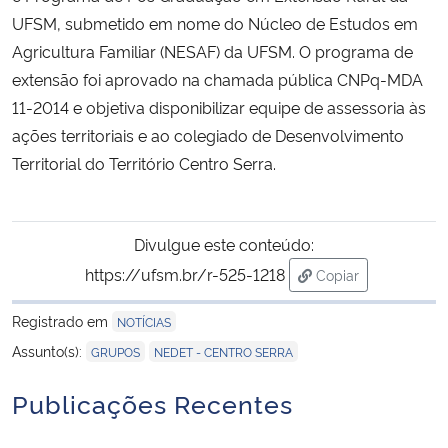
UFSM, submetido em nome do Núcleo de Estudos em
Secretaria-Geral
Agricultura Familiar (NESAF) da UFSM. O programa de
extensão foi aprovado na chamada pública CNPq-MDA
Secretaria de Governo
11-2014 e objetiva disponibilizar equipe de assessoria às
ações territoriais e ao colegiado de Desenvolvimento
Gabinete de Segurança Institucional
Territorial do Território Centro Serra.
Advocacia-Geral da União
Divulgue este conteúdo:
Banco Central do Brasil
https://ufsm.br/r-525-1218
Copiar
para área de trans
Planalto
Registrado em
NOTÍCIAS
,
Assunto(s):
GRUPOS
NEDET - CENTRO SERRA
Publicações Recentes