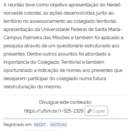
A reunião teve como objetivo apresentação do Nedet-
noroeste colonial, as ações desenvolvidas junto ao
Secretaria-Geral
território no assessoramento ao colegiado territorial,
apresentação da Universidade Federal de Santa Maria-
Secretaria de Governo
Campus Palmeira das Missões e também foi aplicado a
Gabinete de Segurança Institucional
pesquisa através de um questionário estruturado aos
presentes. Dentre outros assuntos foi abordado a
Advocacia-Geral da União
importância do Colegiado Territorial e também
oportunizado a indicação de nomes aos presentes que
Banco Central do Brasil
desejarem participar do colegiado numa futura
reestruturação do mesmo.
Planalto
Divulgue este conteúdo:
https://ufsm.br/r-525-1329
Copiar
para área de tran
Registrado em
,
NEDET
NOTÍCIAS