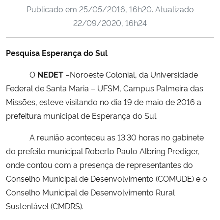
Publicado em
25/05/2016, 16h20
. Atualizado
Ministério da Cidadania
22/09/2020, 16h24
Ministério da Saúde
Pesquisa Esperança do Sul
Ministério de Minas e Energia
O
NEDET
–Noroeste Colonial, da Universidade
Ministério da Ciência, Tecnologia, Inovações e Comunicações
Federal de Santa Maria – UFSM, Campus Palmeira das
Missões, esteve visitando no dia 19 de maio de 2016 a
Ministério do Meio Ambiente
prefeitura municipal de Esperança do Sul.
A reunião aconteceu as 13:30 horas no gabinete
Ministério do Turismo
do prefeito municipal Roberto Paulo Albring Prediger,
onde contou com a presença de representantes do
Ministério do Desenvolvimento Regional
Conselho Municipal de Desenvolvimento (COMUDE) e o
Controladoria-Geral da União
Conselho Municipal de Desenvolvimento Rural
Sustentável (CMDRS).
Ministério da Mulher, da Família e dos Direitos Humanos