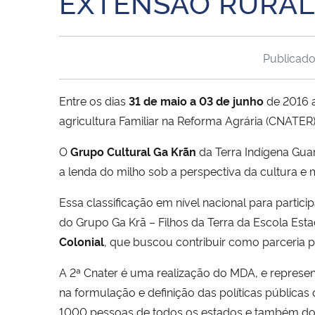
EXTENSÃO RURAL
Publicad
Entre os dias
31 de maio a 03 de junho
de 2016 
agricultura Familiar na Reforma Agrária (CNATER)
O
Grupo Cultural Ga Krãn
da Terra Indígena Gua
a lenda do milho sob a perspectiva da cultura e
Essa classificação em nível nacional para parti
do Grupo Ga Krã – Filhos da Terra da Escola Est
Colonial
, que buscou contribuir como parceria p
A 2ª Cnater é uma realização do MDA, e represent
na formulação e definição das políticas públicas
1000 pessoas de todos os estados e também do D