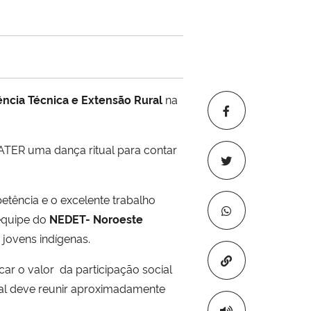
ência Técnica e Extensão Rural
na
NATER uma dança ritual para contar
etência e o excelente trabalho
 equipe do
NEDET- Noroeste
 jovens indígenas.
Copiar para áre
ar o valor da participação social
onal deve reunir aproximadamente