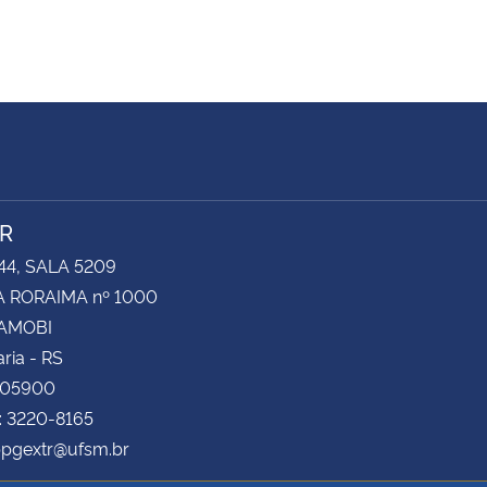
R
44, SALA 5209
 RORAIMA nº 1000
CAMOBI
ria - RS
105900
: 3220-8165
ppgextr@ufsm.br