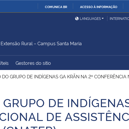
COMUNICA BR
ACESSO À INFORMAÇÃO
Ministério da Defesa
Ministério das Relações
Mini
IR
LANGUAGES
INTERNATI
Exteriores
PARA
O
Ministério da Cidadania
Ministério da Saúde
Mini
CONTEÚDO
xtensão Rural – Campus Santa Maria
Úteis
Gestores do sítio
Ministério do
Controladoria-Geral da
Mini
Desenvolvimento Regional
União
Famí
 DO GRUPO DE INDÍGENAS GA KRÃN NA 2º CONFERÊNCIA 
Hum
 GRUPO DE INDÍGENAS
Advocacia-Geral da União
Banco Central do Brasil
Plan
IONAL DE ASSISTÊNCI