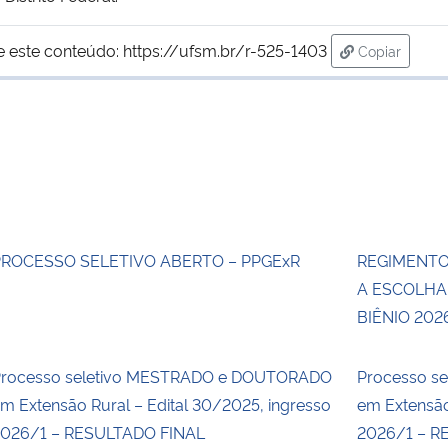
e este conteúdo:
https://ufsm.br/r-525-1403
Copiar
para área d
PROCESSO SELETIVO ABERTO – PPGExR
REGIMENTO
A ESCOLHA
BIÊNIO 202
rocesso seletivo MESTRADO e DOUTORADO
Processo s
m Extensão Rural – Edital 30/2025, ingresso
em Extensão
026/1 – RESULTADO FINAL
2026/1 – R