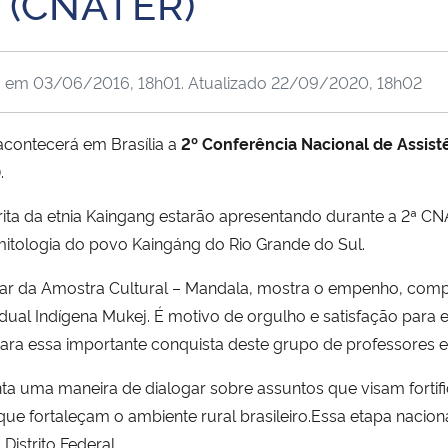
 (CNATER)
o em
03/06/2016, 18h01
. Atualizado
22/09/2020, 18h02
acontecerá em Brasília a
2º Conferência Nacional de Assist
.
rita da etnia Kaingang estarão apresentando durante a 2ª C
 mitologia do povo Kaingáng do Rio Grande do Sul.
cipar da Amostra Cultural – Mandala, mostra o empenho, comp
adual Indígena Mukej. É motivo de orgulho e satisfação para
ara essa importante conquista deste grupo de professores e
a uma maneira de dialogar sobre assuntos que visam fortific
 que fortaleçam o ambiente rural brasileiro.Essa etapa naci
istrito Federal.