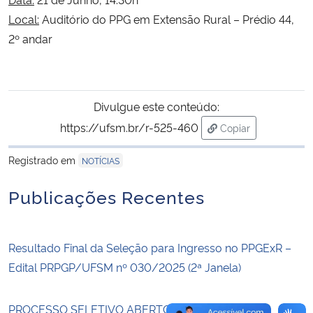
Local:
Auditório do PPG em Extensão Rural – Prédio 44,
Secretaria-Geral
2º andar
Secretaria de Governo
Divulgue este conteúdo:
Gabinete de Segurança Institucional
https://ufsm.br/r-525-460
Copiar
para área de trans
Advocacia-Geral da União
Registrado em
NOTÍCIAS
Banco Central do Brasil
Publicações Recentes
Planalto
Resultado Final da Seleção para Ingresso no PPGExR –
Edital PRPGP/UFSM nº 030/2025 (2ª Janela)
PROCESSO SELETIVO ABERTO – PPGExR