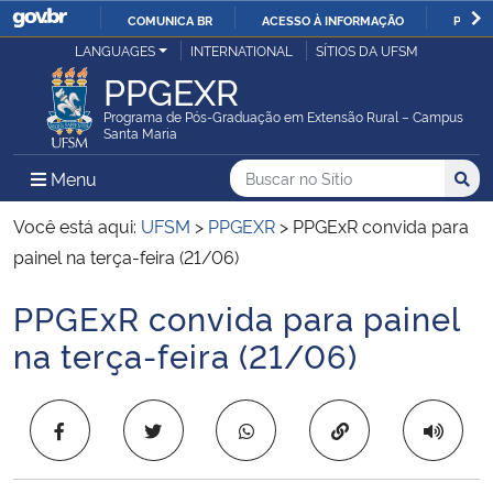
COMUNICA BR
ACESSO À INFORMAÇÃO
PARTI
Casa Civil
LANGUAGES
INTERNATIONAL
SÍTIOS DA UFSM
IR
PPGEXR
PARA
Ministério da Justiça e Segurança Pública
O
Programa de Pós-Graduação em Extensão Rural – Campus
Santa Maria
CONTEÚDO
Ministério da Defesa
Buscar no no Sítio
Busca
Busca:
Menu Principal do Sítio
Menu
Busc
Ministério das Relações Exteriores
Você está aqui:
UFSM
>
PPGEXR
>
PPGExR convida para
painel na terça-feira (21/06)
Ministério da Economia
PPGExR convida para painel
Início do conteúdo
Ministério da Infraestrutura
na terça-feira (21/06)
Ministério da Agricultura, Pecuária e Abastecimento
Copiar para área 
Ministério da Educação