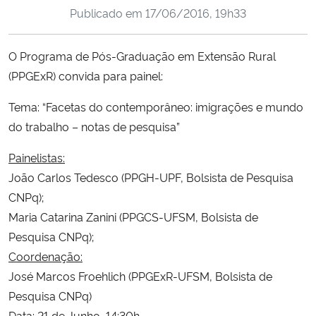
Publicado em
17/06/2016, 19h33
Ministério da Cidadania
Ministério da Saúde
O Programa de Pós-Graduação em Extensão Rural
(PPGExR) convida para painel:
Ministério de Minas e Energia
Tema: “Facetas do contemporâneo: imigrações e mundo
Ministério da Ciência, Tecnologia, Inovações e Comunicações
do trabalho – notas de pesquisa”
Painelistas:
Ministério do Meio Ambiente
João Carlos Tedesco (PPGH-UPF, Bolsista de Pesquisa
CNPq);
Ministério do Turismo
Maria Catarina Zanini (PPGCS-UFSM, Bolsista de
Pesquisa CNPq);
Ministério do Desenvolvimento Regional
Coordenação:
Controladoria-Geral da União
José Marcos Froehlich (PPGExR-UFSM, Bolsista de
Pesquisa CNPq)
Ministério da Mulher, da Família e dos Direitos Humanos
Data:
21 de Junho, 14:30h