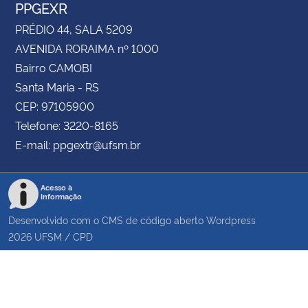
PPGEXR
PRÉDIO 44, SALA 5209
AVENIDA RORAIMA nº 1000
Bairro CAMOBI
Santa Maria - RS
CEP: 97105900
Telefone: 3220-8165
E-mail: ppgextr@ufsm.br
Acesso à
Informação
Desenvolvido com o CMS de código aberto
Wordpress
2026
UFSM
/
CPD