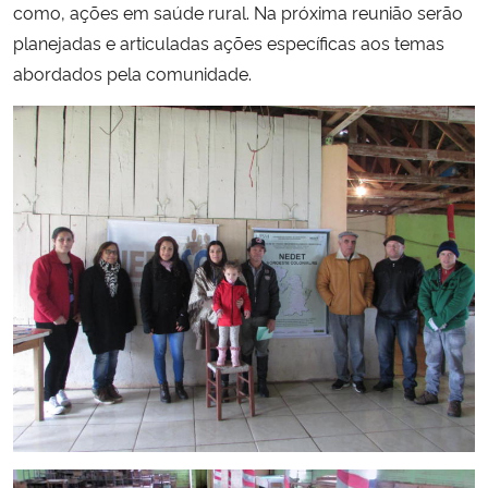
como, ações em saúde rural. Na próxima reunião serão
planejadas e articuladas ações específicas aos temas
Secretaria-Geral
abordados pela comunidade.
Secretaria de Governo
Gabinete de Segurança Institucional
Advocacia-Geral da União
Banco Central do Brasil
Planalto