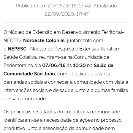
Publicado em
20/06/2016, 17h42
. Atualizado
Ministério da Cidadania
22/09/2020, 17h47
Ministério da Saúde
O Núcleo de Extensão em Desenvolvimento Territorial-
Ministério de Minas e Energia
NEDET/
Noroeste Colonial
, juntamente com
o
NEPESC
– Núcleo de Pesquisa e Extensão Rural em
Ministério da Ciência, Tecnologia, Inovações e Comunicações
Saúde Coletiva, reuniram-se na Comunidade de
Redentora no dia
07/06/16
ás
10:30
no
Salão da
Ministério do Meio Ambiente
Comunidade São João
, com objetivo de levantar
demandas sociais e conhecer a comunidade com vista à
Ministério do Turismo
intervenções sociais e de saúde junto a algumas famílias
dessa comunidade.
Ministério do Desenvolvimento Regional
Os principais resultados do encontro na comunidade
Controladoria-Geral da União
identificaram-se a necessidade de ações no processo
produtivo junto a associação da comunidade bem
Ministério da Mulher, da Família e dos Direitos Humanos