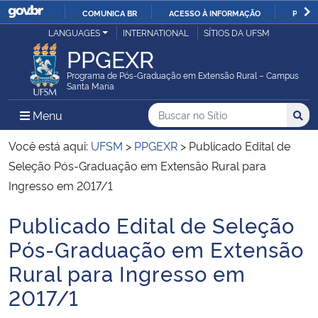
COMUNICA BR
ACESSO À INFORMAÇÃO
PARTI
Casa Civil
LANGUAGES
INTERNATIONAL
SÍTIOS DA UFSM
IR
PPGEXR
PARA
Ministério da Justiça e Segurança Pública
O
Programa de Pós-Graduação em Extensão Rural – Campus
Santa Maria
CONTEÚDO
Ministério da Defesa
Buscar no no Sítio
Busca
Busca:
Menu Principal do Sítio
Menu
Busc
Ministério das Relações Exteriores
Você está aqui:
UFSM
>
PPGEXR
>
Publicado Edital de
Seleção Pós-Graduação em Extensão Rural para
Ministério da Economia
Ingresso em 2017/1
Publicado Edital de Seleção
Ministério da Infraestrutura
Início do conteúdo
Pós-Graduação em Extensão
Ministério da Agricultura, Pecuária e Abastecimento
Rural para Ingresso em
2017/1
Ministério da Educação