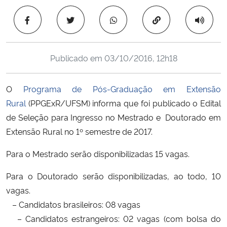
Ministério da Cidadania
Copiar para área 
Ministério da Saúde
Publicado em
03/10/2016, 12h18
Ministério de Minas e Energia
O
Programa de Pós-Graduação em Extensão
Ministério da Ciência, Tecnologia, Inovações e Comunicações
Rural
(PPGExR/UFSM) informa que foi publicado o Edital
de Seleção para Ingresso no Mestrado e Doutorado em
Ministério do Meio Ambiente
Extensão Rural no 1º semestre de 2017.
Ministério do Turismo
Para o Mestrado serão disponibilizadas 15 vagas.
Ministério do Desenvolvimento Regional
Para o Doutorado serão disponibilizadas, ao todo, 10
vagas.
Controladoria-Geral da União
– Candidatos brasileiros: 08 vagas
– Candidatos estrangeiros: 02 vagas (com bolsa do
Ministério da Mulher, da Família e dos Direitos Humanos