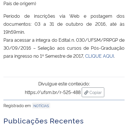
País de origem)
Secretaria-Geral
Período de inscrições via Web e postagem dos
documentos: 03 a 31 de outubro de 2016, até às
Secretaria de Governo
19h59min.
Para acessar a íntegra do Edital n. 030/UFSM/PRPGP de
Gabinete de Segurança Institucional
30/09/2016 – Seleção aos cursos de Pós-Graduação
para ingresso no 1º Semestre de 2017,
CLIQUE AQUI
.
Advocacia-Geral da União
Banco Central do Brasil
Divulgue este conteúdo:
Planalto
https://ufsm.br/r-525-488
Copiar
para área de trans
Registrado em
NOTÍCIAS
Publicações Recentes