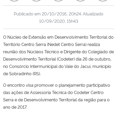
Ministério da Cidadania
Publicado em
20/10/2016, 20h24
. Atualizado
Ministério da Saúde
10/09/2020, 15h43
Ministério de Minas e Energia
O Núcleo de Extensão em Desenvolvimento Territorial do
Território Centro Serra (Nedet Centro Serra) realiza
Ministério da Ciência, Tecnologia, Inovações e Comunicações
reunião dos Núcleos Técnico e Dirigente do Colegiado de
Desenvolvimento Territorial (Codeter) dia 26 de outubro,
Ministério do Meio Ambiente
no Consórcio Intermunicipal do Vale do Jacuí, município
de Sobradinho (RS).
Ministério do Turismo
O encontro visa promover o planejamento participativo
Ministério do Desenvolvimento Regional
das ações de Assessoria Técnica do Codeter Centro
Serra e de Desenvolvimento Territorial da região para o
Controladoria-Geral da União
ano de 2017.
Ministério da Mulher, da Família e dos Direitos Humanos