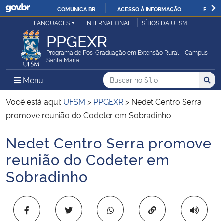
COMUNICA BR
ACESSO À INFORMAÇÃO
PARTI
Casa Civil
LANGUAGES
INTERNATIONAL
SÍTIOS DA UFSM
IR
PPGEXR
PARA
Ministério da Justiça e Segurança Pública
O
Programa de Pós-Graduação em Extensão Rural – Campus
Santa Maria
CONTEÚDO
Ministério da Defesa
Buscar no no Sítio
Busca
Busca:
Menu Principal do Sítio
Menu
Busc
Ministério das Relações Exteriores
Você está aqui:
UFSM
>
PPGEXR
>
Nedet Centro Serra
promove reunião do Codeter em Sobradinho
Ministério da Economia
Nedet Centro Serra promove
Início do conteúdo
Ministério da Infraestrutura
reunião do Codeter em
Sobradinho
Ministério da Agricultura, Pecuária e Abastecimento
Ministério da Educação
Copiar para área 