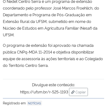
O Nedet Centro Serra é um programa de extensão
coordenado pelo professor José Marcos Froehlich, do
Secretaria-Geral
Departamento e Programa de Pós-Graduação em
Extensão Rural da UFSM, submetido em nome do
Secretaria de Governo
Núcleo de Estudos em Agricultura Familiar (Nesaf) da
UFSM.
Gabinete de Segurança Institucional
O programa de extensão foi aprovado na chamada
Advocacia-Geral da União
pública CNPq-MDA 11-2014 e objetiva disponibilizar
equipe de assessoria às ações territoriais e ao Colegiado
Banco Central do Brasil
do Território Centro Serra.
Planalto
Divulgue este conteúdo:
https://ufsm.br/r-525-1193
Copiar
para área de trans
Registrado em
NOTÍCIAS