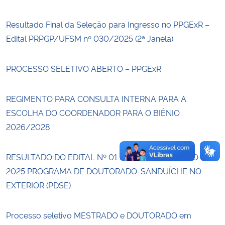
Resultado Final da Seleção para Ingresso no PPGExR –
Secretaria-Geral
Edital PRPGP/UFSM nº 030/2025 (2ª Janela)
Secretaria de Governo
PROCESSO SELETIVO ABERTO – PPGExR
Gabinete de Segurança Institucional
REGIMENTO PARA CONSULTA INTERNA PARA A
Advocacia-Geral da União
ESCOLHA DO COORDENADOR PARA O BIÊNIO
2026/2028
Banco Central do Brasil
RESULTADO DO EDITAL Nº 01 DE 18 DE SETEMBRO DE
Planalto
2025 PROGRAMA DE DOUTORADO-SANDUÍCHE NO
EXTERIOR (PDSE)
Processo seletivo MESTRADO e DOUTORADO em