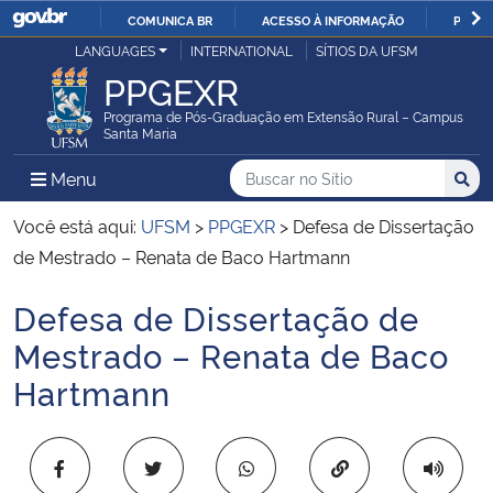
COMUNICA BR
ACESSO À INFORMAÇÃO
PARTI
Casa Civil
LANGUAGES
INTERNATIONAL
SÍTIOS DA UFSM
IR
PPGEXR
PARA
Ministério da Justiça e Segurança Pública
O
Programa de Pós-Graduação em Extensão Rural – Campus
Santa Maria
CONTEÚDO
Ministério da Defesa
Buscar no no Sítio
Busca
Busca:
Menu Principal do Sítio
Menu
Busc
Ministério das Relações Exteriores
Você está aqui:
UFSM
>
PPGEXR
>
Defesa de Dissertação
de Mestrado – Renata de Baco Hartmann
Ministério da Economia
Defesa de Dissertação de
Início do conteúdo
Ministério da Infraestrutura
Mestrado – Renata de Baco
Hartmann
Ministério da Agricultura, Pecuária e Abastecimento
Ministério da Educação
Copiar para área 