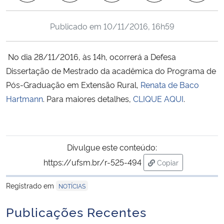
Ministério da Cidadania
Publicado em
10/11/2016, 16h59
Ministério da Saúde
No dia 28/11/2016, às 14h, ocorrerá a Defesa
Ministério de Minas e Energia
Dissertação de Mestrado da acadêmica do Programa de
Pós-Graduação em Extensão Rural,
Renata de Baco
Ministério da Ciência, Tecnologia, Inovações e Comunicações
Hartmann
.
Para maiores detalhes,
CLIQUE AQUI
.
Ministério do Meio Ambiente
Ministério do Turismo
Divulgue este conteúdo:
https://ufsm.br/r-525-494
Copiar
Ministério do Desenvolvimento Regional
para área de trans
Registrado em
NOTÍCIAS
Controladoria-Geral da União
Publicações Recentes
Ministério da Mulher, da Família e dos Direitos Humanos