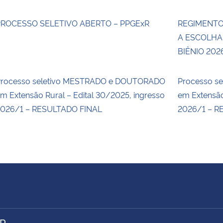
PROCESSO SELETIVO ABERTO – PPGExR
REGIMENTO
A ESCOLHA
BIÊNIO 202
rocesso seletivo MESTRADO e DOUTORADO
Processo s
m Extensão Rural – Edital 30/2025, ingresso
em Extensão
026/1 – RESULTADO FINAL
2026/1 – R
R