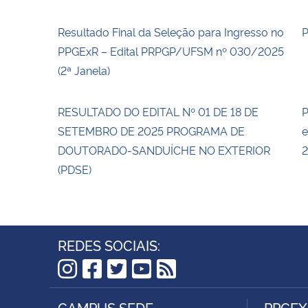
Resultado Final da Seleção para Ingresso no
PPGExR – Edital PRPGP/UFSM nº 030/2025
(2ª Janela)
RESULTADO DO EDITAL Nº 01 DE 18 DE
P
SETEMBRO DE 2025 PROGRAMA DE
e
DOUTORADO-SANDUÍCHE NO EXTERIOR
2
(PDSE)
REDES SOCIAIS:
Instagram
Facebook
Twitter
YouTube
RSS
CAMPUS SEDE
PPGEX