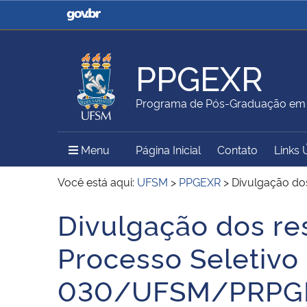
Casa Civil
Ministério da Justiça e
Segurança Pública
PPGEXR
Ministério da Agricultura,
Ministério da Educação
Programa de Pós-Graduação em E
Pecuária e Abastecimento
Menu Principal do Sítio
Menu
Página Inicial
Contato
Links 
Ministério do Meio Ambiente
Ministério do Turismo
Você está aqui:
UFSM
>
PPGEXR
>
Divulgação do
Divulgação dos re
Início do conteúdo
Secretaria de Governo
Gabinete de Segurança
Processo Seletivo
Institucional
030/UFSM/PRPG