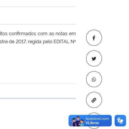
ritos confirmados com as notas em
stre de 2017, regida pelo EDITAL Nº
 transferência
Copiar para áre