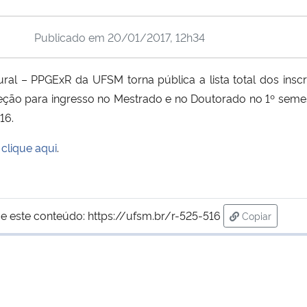
Publicado em
20/01/2017, 12h34
l – PPGExR da UFSM torna pública a lista total dos insc
leção para ingresso no Mestrado e no Doutorado no 1º seme
16.
,
clique aqui
.
e este conteúdo:
https://ufsm.br/r-525-516
Copiar
para área de