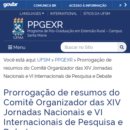
COMUNICA BR
ACESSO À INFORMAÇÃO
PARTI
Casa Civil
LANGUAGES
INTERNATIONAL
SÍTIOS DA UFSM
IR
PPGEXR
PARA
Ministério da Justiça e Segurança Pública
O
Programa de Pós-Graduação em Extensão Rural – Campus
Santa Maria
CONTEÚDO
Ministério da Defesa
Buscar no no Sítio
Busca
Busca:
Menu Principal do Sítio
Menu
Busc
Ministério das Relações Exteriores
Você está aqui:
UFSM
>
PPGEXR
>
Prorrogação de
resumos do Comitê Organizador das XIV Jornadas
Ministério da Economia
Nacionais e VI Internacionais de Pesquisa e Debate
Prorrogação de resumos do
Ministério da Infraestrutura
Início do conteúdo
Comitê Organizador das XIV
Ministério da Agricultura, Pecuária e Abastecimento
Jornadas Nacionais e VI
Internacionais de Pesquisa e
Ministério da Educação