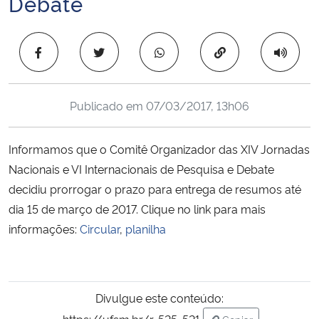
Debate
Ministério da Cidadania
Copiar para área 
Ministério da Saúde
Ministério de Minas e Energia
Publicado em
07/03/2017, 13h06
Ministério da Ciência, Tecnologia, Inovações e Comunicações
Informamos que o Comitê Organizador das XIV Jornadas
Ministério do Meio Ambiente
Nacionais e VI Internacionais de Pesquisa e Debate
decidiu prorrogar o prazo para entrega de resumos até
Ministério do Turismo
dia 15 de março de 2017. Clique no link para mais
informações:
Circular
,
planilha
Ministério do Desenvolvimento Regional
Controladoria-Geral da União
Divulgue este conteúdo:
Ministério da Mulher, da Família e dos Direitos Humanos
https://ufsm.br/r-525-521