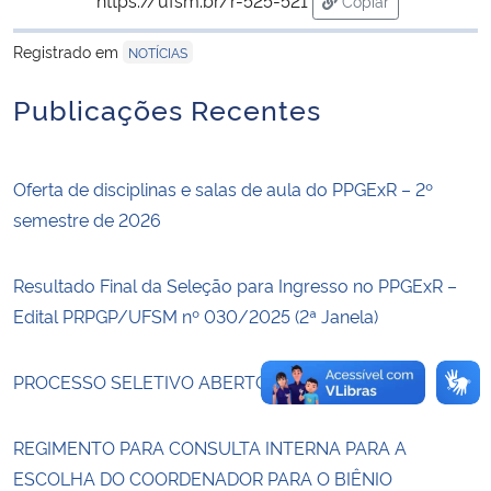
Copiar
para área de trans
Registrado em
Secretaria-Geral
NOTÍCIAS
Publicações Recentes
Secretaria de Governo
Gabinete de Segurança Institucional
Oferta de disciplinas e salas de aula do PPGExR – 2º
semestre de 2026
Advocacia-Geral da União
Resultado Final da Seleção para Ingresso no PPGExR –
Banco Central do Brasil
Edital PRPGP/UFSM nº 030/2025 (2ª Janela)
Planalto
PROCESSO SELETIVO ABERTO – PPGExR
REGIMENTO PARA CONSULTA INTERNA PARA A
ESCOLHA DO COORDENADOR PARA O BIÊNIO