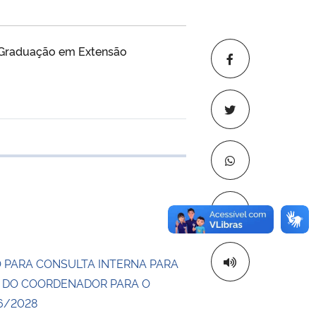
s-Graduação em Extensão
 transferência
Copiar para áre
 PARA CONSULTA INTERNA PARA
 DO COORDENADOR PARA O
6/2028