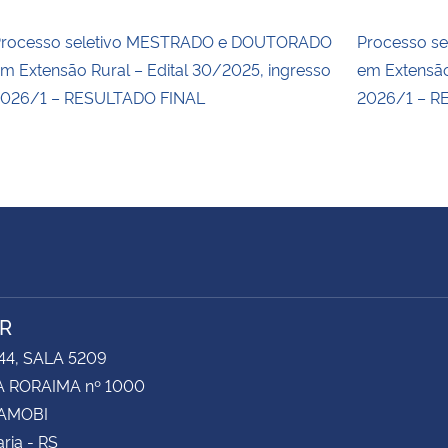
rocesso seletivo MESTRADO e DOUTORADO
Processo s
m Extensão Rural – Edital 30/2025, ingresso
em Extensão
026/1 – RESULTADO FINAL
2026/1 – R
R
44, SALA 5209
 RORAIMA nº 1000
CAMOBI
ria - RS