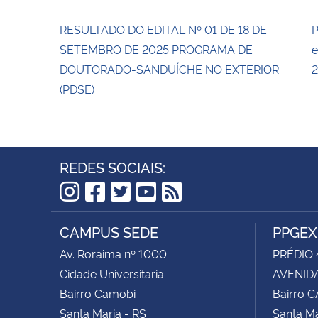
RESULTADO DO EDITAL Nº 01 DE 18 DE
P
SETEMBRO DE 2025 PROGRAMA DE
e
DOUTORADO-SANDUÍCHE NO EXTERIOR
2
(PDSE)
REDES SOCIAIS:
Instagram
Facebook
Twitter
YouTube
RSS
CAMPUS SEDE
PPGEX
Av. Roraima nº 1000
PRÉDIO 
Cidade Universitária
AVENIDA
Bairro Camobi
Bairro 
Santa Maria - RS
Santa Ma