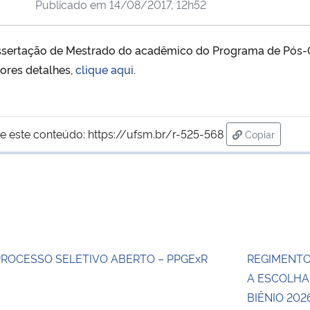
Publicado em
14/08/2017, 12h52
 Dissertação de Mestrado do acadêmico do Programa de Pó
iores detalhes,
clique aqui
.
e este conteúdo:
https://ufsm.br/r-525-568
Copiar
para área de
PROCESSO SELETIVO ABERTO – PPGExR
REGIMENTO
A ESCOLHA
BIÊNIO 202