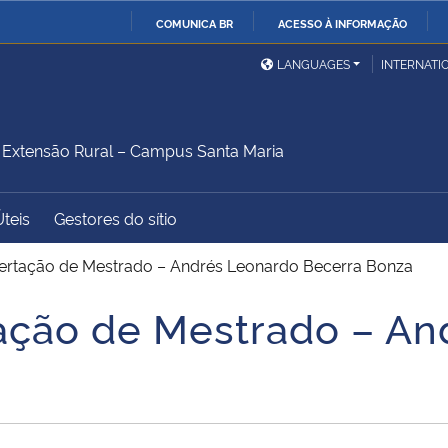
COMUNICA BR
ACESSO À INFORMAÇÃO
Ministério da Defesa
Ministério das Relações
Mini
IR
LANGUAGES
INTERNATI
Exteriores
PARA
O
Ministério da Cidadania
Ministério da Saúde
Mini
CONTEÚDO
xtensão Rural – Campus Santa Maria
Úteis
Gestores do sítio
Ministério do
Controladoria-Geral da
Mini
Desenvolvimento Regional
União
Famí
sertação de Mestrado – Andrés Leonardo Becerra Bonza
Hum
ação de Mestrado – A
Advocacia-Geral da União
Banco Central do Brasil
Plan