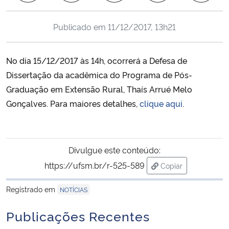
Ministério da Cidadania
Publicado em
11/12/2017, 13h21
Ministério da Saúde
No dia 15/12/2017 às 14h, ocorrerá a Defesa de
Ministério de Minas e Energia
Dissertação da acadêmica do Programa de Pós-
Graduação em Extensão Rural,
Thaís Arrué Melo
Ministério da Ciência, Tecnologia, Inovações e Comunicações
Gonçalves
. Para maiores detalhes,
clique aqui
.
Ministério do Meio Ambiente
Ministério do Turismo
Divulgue este conteúdo:
https://ufsm.br/r-525-589
Copiar
Ministério do Desenvolvimento Regional
para área de trans
Registrado em
NOTÍCIAS
Controladoria-Geral da União
Publicações Recentes
Ministério da Mulher, da Família e dos Direitos Humanos