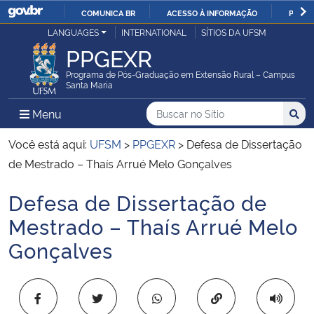
COMUNICA BR
ACESSO À INFORMAÇÃO
PARTI
Casa Civil
LANGUAGES
INTERNATIONAL
SÍTIOS DA UFSM
IR
PPGEXR
PARA
Ministério da Justiça e Segurança Pública
O
Programa de Pós-Graduação em Extensão Rural – Campus
Santa Maria
CONTEÚDO
Ministério da Defesa
Buscar no no Sítio
Busca
Busca:
Menu Principal do Sítio
Menu
Busc
Ministério das Relações Exteriores
Você está aqui:
UFSM
>
PPGEXR
>
Defesa de Dissertação
de Mestrado – Thaís Arrué Melo Gonçalves
Ministério da Economia
Defesa de Dissertação de
Início do conteúdo
Ministério da Infraestrutura
Mestrado – Thaís Arrué Melo
Gonçalves
Ministério da Agricultura, Pecuária e Abastecimento
Ministério da Educação
Copiar para área 