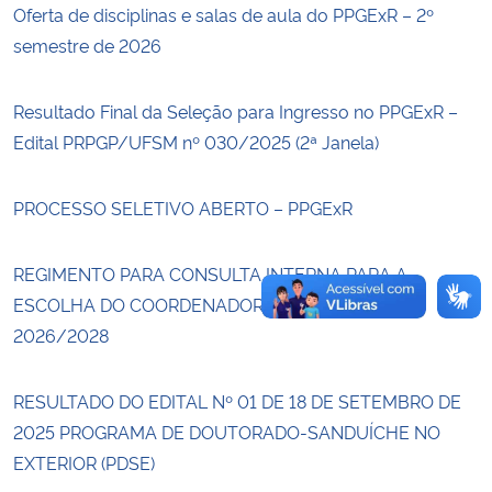
Oferta de disciplinas e salas de aula do PPGExR – 2º
semestre de 2026
Secretaria-Geral
Resultado Final da Seleção para Ingresso no PPGExR –
Secretaria de Governo
Edital PRPGP/UFSM nº 030/2025 (2ª Janela)
Gabinete de Segurança Institucional
PROCESSO SELETIVO ABERTO – PPGExR
Advocacia-Geral da União
REGIMENTO PARA CONSULTA INTERNA PARA A
Banco Central do Brasil
ESCOLHA DO COORDENADOR PARA O BIÊNIO
2026/2028
Planalto
RESULTADO DO EDITAL Nº 01 DE 18 DE SETEMBRO DE
2025 PROGRAMA DE DOUTORADO-SANDUÍCHE NO
EXTERIOR (PDSE)