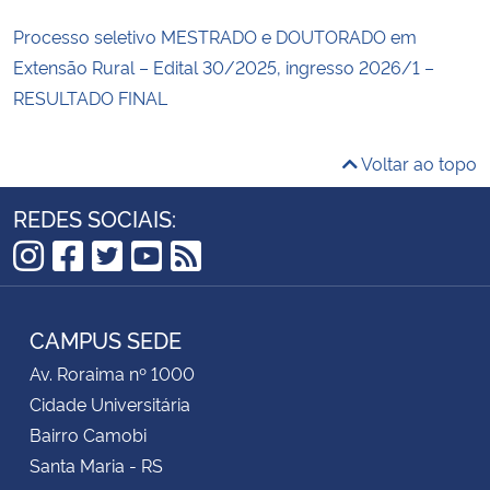
Processo seletivo MESTRADO e DOUTORADO em
Extensão Rural – Edital 30/2025, ingresso 2026/1 –
RESULTADO FINAL
Voltar ao topo
REDES SOCIAIS:
Instagram
Facebook
Twitter
YouTube
RSS
CAMPUS SEDE
Av. Roraima nº 1000
Cidade Universitária
Bairro Camobi
Santa Maria - RS