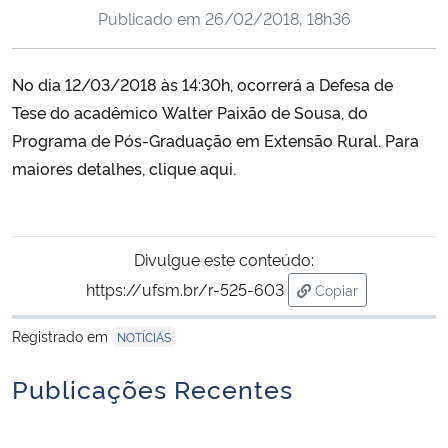
Publicado em
26/02/2018, 18h36
Ministério da Cidadania
Ministério da Saúde
No dia 12/03/2018 às 14:30h, ocorrerá a Defesa de
Tese do acadêmico
Walter Paixão de Sousa
, do
Ministério de Minas e Energia
Programa de Pós-Graduação em Extensão Rural. Para
maiores detalhes,
clique aqui
.
Ministério da Ciência, Tecnologia, Inovações e Comunicações
Ministério do Meio Ambiente
Divulgue este conteúdo:
Ministério do Turismo
https://ufsm.br/r-525-603
Copiar
para área de trans
Registrado em
Ministério do Desenvolvimento Regional
NOTÍCIAS
Publicações Recentes
Controladoria-Geral da União
Ministério da Mulher, da Família e dos Direitos Humanos