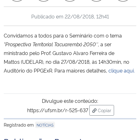
Ministério da Cidadania
Publicado em
22/08/2018, 12h41
Ministério da Saúde
Convidamos a todos para o Se
minário com o tema
Ministério de Minas e Energia
”
Prospectiva Territorial Tacuarembó 2050″,
a ser
ministrado pelo Prof.
Gustavo Alvaro Ferreira de
Ministério da Ciência, Tecnologia, Inovações e Comunicações
Mattos
(U
DELAR),
no dia 27/08/2018, às 14h30min, no
Auditório do PPGExR. Para maiores detalhes,
clique aqui.
Ministério do Meio Ambiente
Ministério do Turismo
Divulgue este conteúdo:
Ministério do Desenvolvimento Regional
https://ufsm.br/r-525-637
Copiar
para área de trans
Controladoria-Geral da União
Registrado em
NOTÍCIAS
Ministério da Mulher, da Família e dos Direitos Humanos