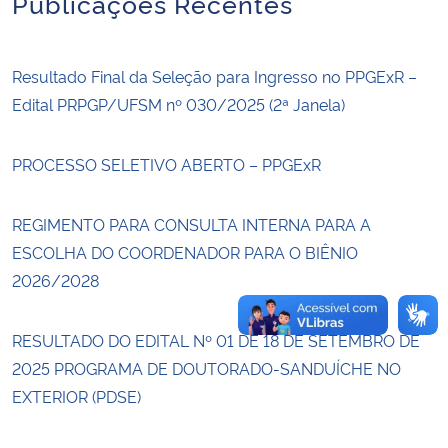
Publicações Recentes
Secretaria-Geral
Resultado Final da Seleção para Ingresso no PPGExR –
Secretaria de Governo
Edital PRPGP/UFSM nº 030/2025 (2ª Janela)
Gabinete de Segurança Institucional
PROCESSO SELETIVO ABERTO – PPGExR
Advocacia-Geral da União
REGIMENTO PARA CONSULTA INTERNA PARA A
ESCOLHA DO COORDENADOR PARA O BIÊNIO
Banco Central do Brasil
2026/2028
Planalto
RESULTADO DO EDITAL Nº 01 DE 18 DE SETEMBRO DE
2025 PROGRAMA DE DOUTORADO-SANDUÍCHE NO
EXTERIOR (PDSE)