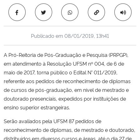
Ministério da Cidadania
Copiar para área 
Ministério da Saúde
Publicado em
08/01/2019, 13h41
Ministério de Minas e Energia
A Pró-Reitoria de Pós-Graduação e Pesquisa (PRPGP),
Ministério da Ciência, Tecnologia, Inovações e Comunicações
em atendimento à Resolução UFSM nº 004, de 6 de
maio de 2017, torna público o
Edital N° 011/2019
,
Ministério do Meio Ambiente
referente aos pedidos de reconhecimento de diplomas
Ministério do Turismo
de cursos de pós-graduação, em nível de mestrado e
doutorado presenciais, expedidos por instituições de
Ministério do Desenvolvimento Regional
ensino superior estrangeiras.
Serão avaliados pela UFSM 87 pedidos de
Controladoria-Geral da União
reconhecimento de diplomas, de mestrado e doutorado,
distribuídos em diversos cursos e áreas, até o dia 27 de
Ministério da Mulher, da Família e dos Direitos Humanos