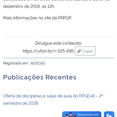
dezembro de 2019, às 12h.
Secretaria-Geral
Mais informações no
site
da PRPGP.
Secretaria de Governo
Gabinete de Segurança Institucional
Divulgue este conteúdo:
https://ufsm.br/r-525-685
Copiar
Advocacia-Geral da União
para área de trans
Registrado em
NOTÍCIAS
Banco Central do Brasil
Publicações Recentes
Planalto
Oferta de disciplinas e salas de aula do PPGExR – 2º
semestre de 2026