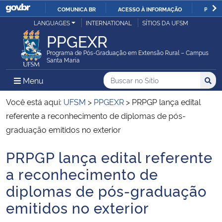
COMUNICA BR
ACESSO À INFORMAÇÃO
PARTI
Casa Civil
LANGUAGES
INTERNATIONAL
SÍTIOS DA UFSM
IR
PPGEXR
PARA
Ministério da Justiça e Segurança Pública
O
Programa de Pós-Graduação em Extensão Rural – Campus
Santa Maria
CONTEÚDO
Ministério da Defesa
Buscar no no Sítio
Busca
Busca:
Menu Principal do Sítio
Menu
Busc
Ministério das Relações Exteriores
Você está aqui:
UFSM
>
PPGEXR
>
PRPGP lança edital
referente a reconhecimento de diplomas de pós-
Ministério da Economia
graduação emitidos no exterior
PRPGP lança edital referente
Ministério da Infraestrutura
Início do conteúdo
a reconhecimento de
Ministério da Agricultura, Pecuária e Abastecimento
diplomas de pós-graduação
emitidos no exterior
Ministério da Educação