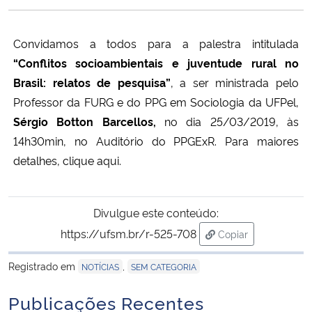
Ministério da Cidadania
C
onvidamos a todos para a palestra intitulada
Ministério da Saúde
“Conflitos socioambientais e juventude rural no
Brasil: relatos de pesquisa”
, a ser ministrada pelo
Ministério de Minas e Energia
Professor da FURG e do PPG em Sociologia da UFPel,
Sérgio Botton Barcellos,
no dia 25/03/2019, às
Ministério da Ciência, Tecnologia, Inovações e Comunicações
14h30min, no Auditório do PPGExR. Para maiores
detalhes,
clique aq
ui
.
Ministério do Meio Ambiente
Ministério do Turismo
Divulgue este conteúdo:
https://ufsm.br/r-525-708
Copiar
Ministério do Desenvolvimento Regional
para área de trans
Registrado em
,
NOTÍCIAS
SEM CATEGORIA
Controladoria-Geral da União
Publicações Recentes
Ministério da Mulher, da Família e dos Direitos Humanos