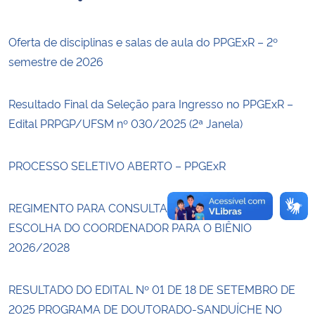
Secretaria-Geral
Oferta de disciplinas e salas de aula do PPGExR – 2º
semestre de 2026
Secretaria de Governo
Resultado Final da Seleção para Ingresso no PPGExR –
Gabinete de Segurança Institucional
Edital PRPGP/UFSM nº 030/2025 (2ª Janela)
Advocacia-Geral da União
PROCESSO SELETIVO ABERTO – PPGExR
Banco Central do Brasil
REGIMENTO PARA CONSULTA INTERNA PARA A
Planalto
ESCOLHA DO COORDENADOR PARA O BIÊNIO
2026/2028
RESULTADO DO EDITAL Nº 01 DE 18 DE SETEMBRO DE
2025 PROGRAMA DE DOUTORADO-SANDUÍCHE NO